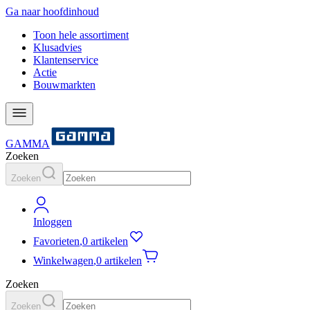
Ga naar hoofdinhoud
Toon hele assortiment
Klusadvies
Klantenservice
Actie
Bouwmarkten
GAMMA
Zoeken
Zoeken
Inloggen
Favorieten
,
0 artikelen
Winkelwagen
,
0 artikelen
Zoeken
Zoeken