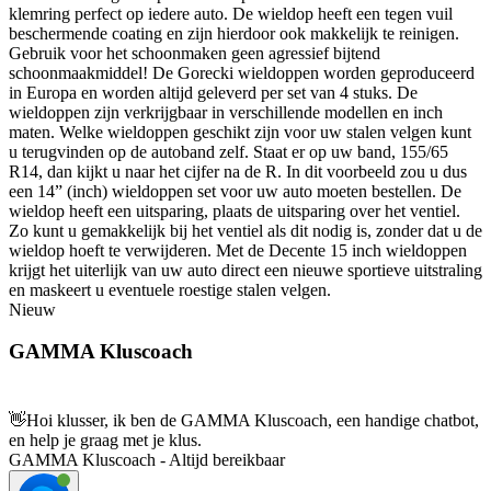
klemring perfect op iedere auto. De wieldop heeft een tegen vuil
beschermende coating en zijn hierdoor ook makkelijk te reinigen.
Gebruik voor het schoonmaken geen agressief bijtend
schoonmaakmiddel! De Gorecki wieldoppen worden geproduceerd
in Europa en worden altijd geleverd per set van 4 stuks. De
wieldoppen zijn verkrijgbaar in verschillende modellen en inch
maten. Welke wieldoppen geschikt zijn voor uw stalen velgen kunt
u terugvinden op de autoband zelf. Staat er op uw band, 155/65
R14, dan kijkt u naar het cijfer na de R. In dit voorbeeld zou u dus
een 14” (inch) wieldoppen set voor uw auto moeten bestellen. De
wieldop heeft een uitsparing, plaats de uitsparing over het ventiel.
Zo kunt u gemakkelijk bij het ventiel als dit nodig is, zonder dat u de
wieldop hoeft te verwijderen. Met de Decente 15 inch wieldoppen
krijgt het uiterlijk van uw auto direct een nieuwe sportieve uitstraling
en maskeert u eventuele roestige stalen velgen.
Nieuw
GAMMA Kluscoach
👋
Hoi klusser, ik ben de GAMMA Kluscoach, een handige chatbot,
en help je graag met je klus.
GAMMA Kluscoach - Altijd bereikbaar