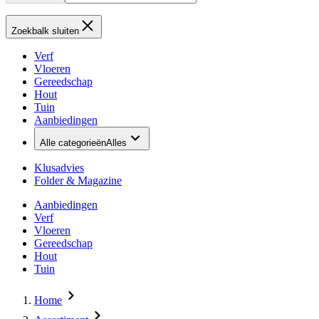
Zoekbalk sluiten
Verf
Vloeren
Gereedschap
Hout
Tuin
Aanbiedingen
Alle categorieën
Alles
Klusadvies
Folder & Magazine
Aanbiedingen
Verf
Vloeren
Gereedschap
Hout
Tuin
Home