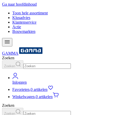
Ga naar hoofdinhoud
Toon hele assortiment
Klusadvies
Klantenservice
Actie
Bouwmarkten
GAMMA
Zoeken
Zoeken
Inloggen
Favorieten
,
0 artikelen
Winkelwagen
,
0 artikelen
Zoeken
Zoeken