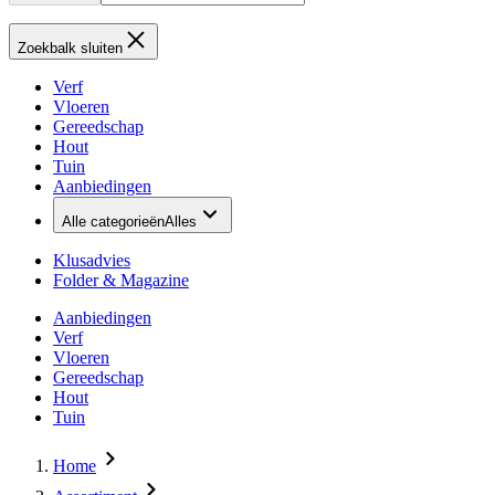
Zoekbalk sluiten
Verf
Vloeren
Gereedschap
Hout
Tuin
Aanbiedingen
Alle categorieën
Alles
Klusadvies
Folder & Magazine
Aanbiedingen
Verf
Vloeren
Gereedschap
Hout
Tuin
Home