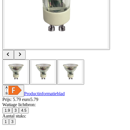
Productinformatieblad
Prijs: 5.79 euro
5
.
79
Wattage lichtbron
:
1.9
3
4.5
Aantal stuks
:
1
3