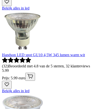
Bekijk alles in led
Handson LED spot GU10 4,5W 345 lumen warm wit
(
32
)
Beoordeeld met 4.8 van de 5 sterren, 32 klantreviews
5
.
99
Prijs: 5.99 euro
Bekijk alles in led