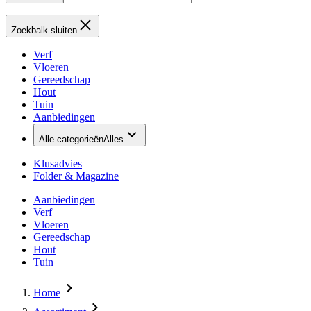
Zoekbalk sluiten
Verf
Vloeren
Gereedschap
Hout
Tuin
Aanbiedingen
Alle categorieën
Alles
Klusadvies
Folder & Magazine
Aanbiedingen
Verf
Vloeren
Gereedschap
Hout
Tuin
Home