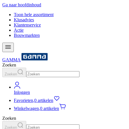
Ga naar hoofdinhoud
Toon hele assortiment
Klusadvies
Klantenservice
Actie
Bouwmarkten
GAMMA
Zoeken
Zoeken
Inloggen
Favorieten
,
0 artikelen
Winkelwagen
,
0 artikelen
Zoeken
Zoeken