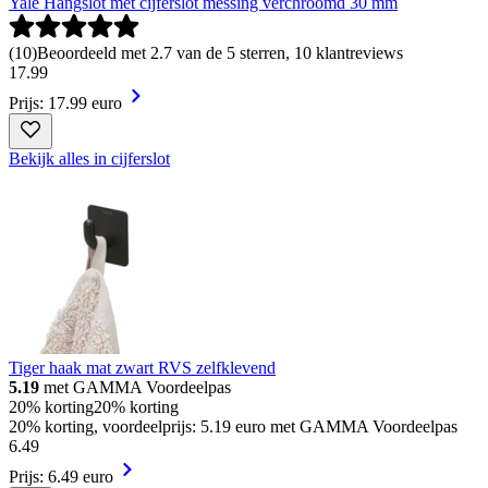
Yale Hangslot met cijferslot messing verchroomd 30 mm
(
10
)
Beoordeeld met 2.7 van de 5 sterren, 10 klantreviews
17
.
99
Prijs: 17.99 euro
Bekijk alles in cijferslot
Tiger haak mat zwart RVS zelfklevend
5.19
met GAMMA Voordeelpas
20% korting
20% korting
20% korting, voordeelprijs: 5.19 euro met GAMMA Voordeelpas
6
.
49
Prijs: 6.49 euro