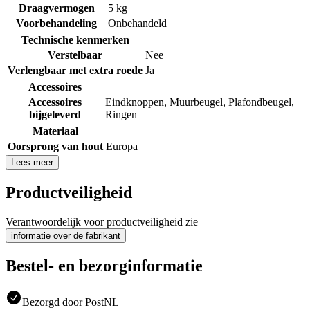
Draagvermogen
5 kg
Voorbehandeling
Onbehandeld
Technische kenmerken
Verstelbaar
Nee
Verlengbaar met extra roede
Ja
Accessoires
Accessoires
Eindknoppen
,
Muurbeugel
,
Plafondbeugel
,
bijgeleverd
Ringen
Materiaal
Oorsprong van hout
Europa
Lees meer
Productveiligheid
Verantwoordelijk voor productveiligheid zie
informatie over de fabrikant
Bestel- en bezorginformatie
Bezorgd door PostNL