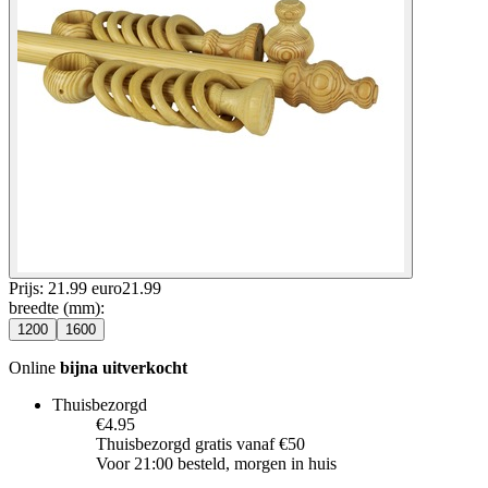
Prijs: 21.99 euro
21
.
99
breedte (mm)
:
1200
1600
Online
bijna uitverkocht
Thuisbezorgd
€4.95
Thuisbezorgd gratis vanaf €50
Voor 21:00 besteld, morgen in huis