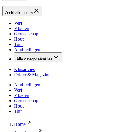
Zoekbalk sluiten
Verf
Vloeren
Gereedschap
Hout
Tuin
Aanbiedingen
Alle categorieën
Alles
Klusadvies
Folder & Magazine
Aanbiedingen
Verf
Vloeren
Gereedschap
Hout
Tuin
Home