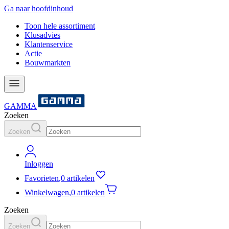
Ga naar hoofdinhoud
Toon hele assortiment
Klusadvies
Klantenservice
Actie
Bouwmarkten
GAMMA
Zoeken
Zoeken
Inloggen
Favorieten
,
0 artikelen
Winkelwagen
,
0 artikelen
Zoeken
Zoeken