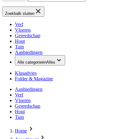
Zoekbalk sluiten
Verf
Vloeren
Gereedschap
Hout
Tuin
Aanbiedingen
Alle categorieën
Alles
Klusadvies
Folder & Magazine
Aanbiedingen
Verf
Vloeren
Gereedschap
Hout
Tuin
Home