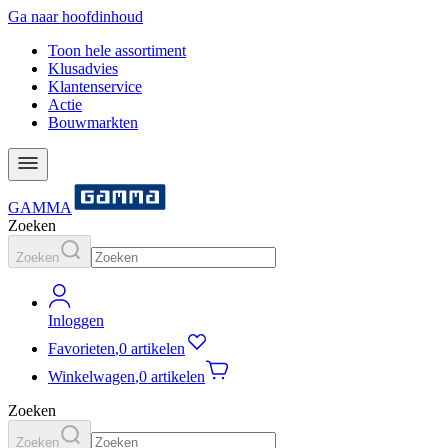
Ga naar hoofdinhoud
Toon hele assortiment
Klusadvies
Klantenservice
Actie
Bouwmarkten
GAMMA
Zoeken
Zoeken
Inloggen
Favorieten
,
0 artikelen
Winkelwagen
,
0 artikelen
Zoeken
Zoeken