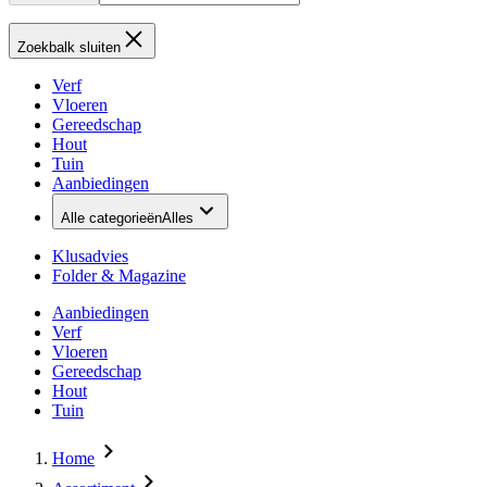
Zoekbalk sluiten
Verf
Vloeren
Gereedschap
Hout
Tuin
Aanbiedingen
Alle categorieën
Alles
Klusadvies
Folder & Magazine
Aanbiedingen
Verf
Vloeren
Gereedschap
Hout
Tuin
Home