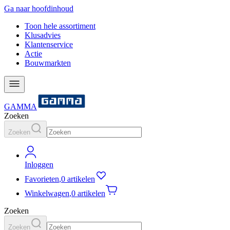
Ga naar hoofdinhoud
Toon hele assortiment
Klusadvies
Klantenservice
Actie
Bouwmarkten
GAMMA
Zoeken
Zoeken
Inloggen
Favorieten
,
0 artikelen
Winkelwagen
,
0 artikelen
Zoeken
Zoeken