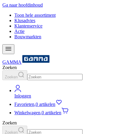
Ga naar hoofdinhoud
Toon hele assortiment
Klusadvies
Klantenservice
Actie
Bouwmarkten
GAMMA
Zoeken
Zoeken
Inloggen
Favorieten
,
0 artikelen
Winkelwagen
,
0 artikelen
Zoeken
Zoeken