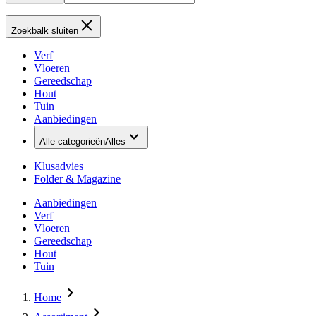
Zoekbalk sluiten
Verf
Vloeren
Gereedschap
Hout
Tuin
Aanbiedingen
Alle categorieën
Alles
Klusadvies
Folder & Magazine
Aanbiedingen
Verf
Vloeren
Gereedschap
Hout
Tuin
Home