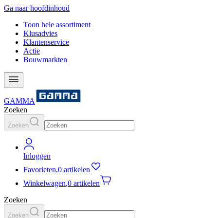
Ga naar hoofdinhoud
Toon hele assortiment
Klusadvies
Klantenservice
Actie
Bouwmarkten
GAMMA
Zoeken
Zoeken
Inloggen
Favorieten
,
0 artikelen
Winkelwagen
,
0 artikelen
Zoeken
Zoeken