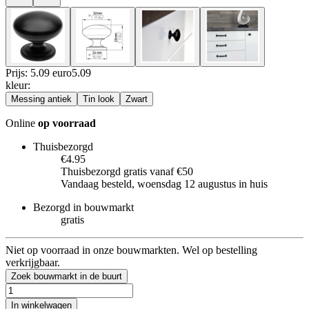
Prijs: 5.09 euro
5
.
09
kleur
:
Messing antiek
Tin look
Zwart
Online
op voorraad
Thuisbezorgd
€4.95
Thuisbezorgd gratis vanaf €50
Vandaag besteld, woensdag 12 augustus in huis
Bezorgd in bouwmarkt
gratis
Niet op voorraad in onze bouwmarkten. Wel op bestelling
verkrijgbaar.
Zoek bouwmarkt in de buurt
In winkelwagen