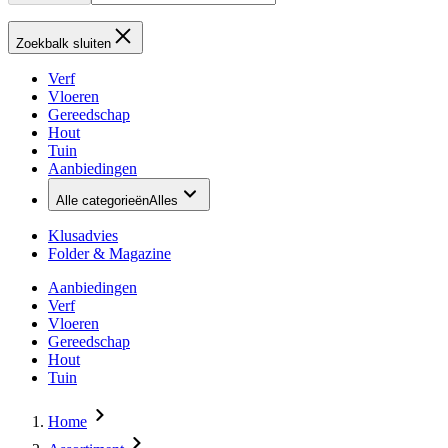
Zoekbalk sluiten
Verf
Vloeren
Gereedschap
Hout
Tuin
Aanbiedingen
Alle categorieën
Alles
Klusadvies
Folder & Magazine
Aanbiedingen
Verf
Vloeren
Gereedschap
Hout
Tuin
Home