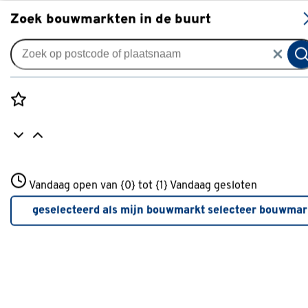
S
Zoek bouwmarkten in de buurt
Audio & video accessoires
Je gekozen filters:
wis filters
Rozenstraat 3
Vandaag open van {0} tot {1}
Type
HDMI kabel
Vandaag gesloten
3772JH Amersfoort
+31 01234567
geselecteerd als mijn bouwmarkt
selecteer bouwmar
Meer over deze bouwmarkt
Merk
Q-link
Q-link
(14)