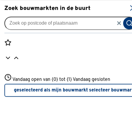
S
Zoek bouwmarkten in de buurt
Bevestigingsmaterialen
Populaire filters
Rozenstraat 3
Vandaag open van {0} tot {1}
Vandaag gesloten
3772JH Amersfoort
Inbusbout
Inbusbout
(20)
+31 01234567
geselecteerd als mijn bouwmarkt
selecteer bouwmar
Meer over deze bouwmarkt
Slotbout
Slotbout
(58)
Houtdraadbout
Houtdraadbout
(62)
Zeshoekige bout
Zeshoekige bout
(46)