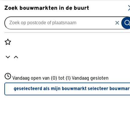
S
Zoek bouwmarkten in de buurt
Bevestigingsmaterialen
Populaire filters
Rozenstraat 3
Vandaag open van {0} tot {1}
Vandaag gesloten
3772JH Amersfoort
Inbusbout
Inbusbout
(20)
+31 01234567
geselecteerd als mijn bouwmarkt
selecteer bouwmar
Meer over deze bouwmarkt
Slotbout
Slotbout
(58)
Houtdraadbout
Houtdraadbout
(62)
Zeshoekige bout
Zeshoekige bout
(46)