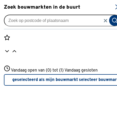
S
Zoek bouwmarkten in de buurt
Deurbeslag
Populaire filters
Rozenstraat 3
Vandaag open van {0} tot {1}
Vandaag gesloten
3772JH Amersfoort
Binnen
Binnen
(216)
+31 01234567
geselecteerd als mijn bouwmarkt
selecteer bouwmar
Meer over deze bouwmarkt
Nemef
Nemef
(58)
AXA
AXA
(44)
Buitendeurslot
(4)