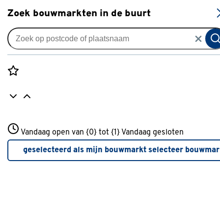
S
Zoek bouwmarkten in de buurt
Schuifdeursystemen
Je gekozen filters:
wis filters
Rozenstraat 3
Vandaag open van {0} tot {1}
Merk
Storemax
Vandaag gesloten
3772JH Amersfoort
+31 01234567
geselecteerd als mijn bouwmarkt
selecteer bouwmar
Meer over deze bouwmarkt
Toon producten die duurzamer zijn dan vergelijkbare
producten uit deze categorie.
Beter Klussen
(1)