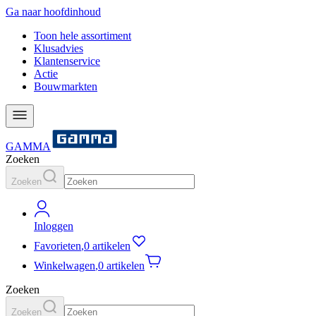
Ga naar hoofdinhoud
Toon hele assortiment
Klusadvies
Klantenservice
Actie
Bouwmarkten
GAMMA
Zoeken
Zoeken
Inloggen
Favorieten
,
0 artikelen
Winkelwagen
,
0 artikelen
Zoeken
Zoeken