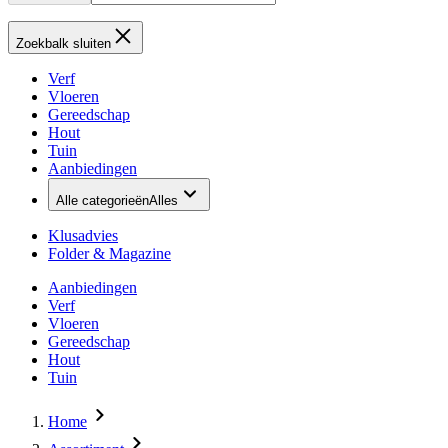
Zoekbalk sluiten
Verf
Vloeren
Gereedschap
Hout
Tuin
Aanbiedingen
Alle categorieën
Alles
Klusadvies
Folder & Magazine
Aanbiedingen
Verf
Vloeren
Gereedschap
Hout
Tuin
Home