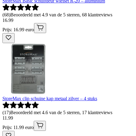
StoreMax Basic schuifdeur wielset R-20 – aluminium
(
68
)
Beoordeeld met 4.9 van de 5 sterren, 68 klantreviews
16
.
99
Prijs: 16.99 euro
StoreMax clip schuine kap metaal zilver – 4 stuks
(
17
)
Beoordeeld met 4.6 van de 5 sterren, 17 klantreviews
11
.
99
Prijs: 11.99 euro