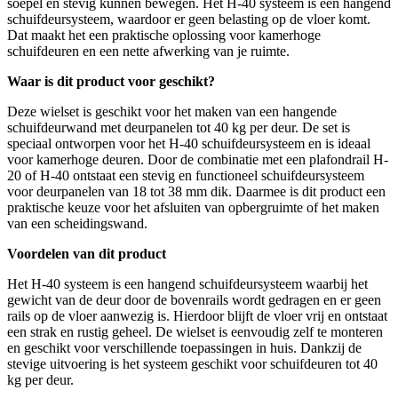
soepel en stevig kunnen bewegen. Het H-40 systeem is een hangend
schuifdeursysteem, waardoor er geen belasting op de vloer komt.
Dat maakt het een praktische oplossing voor kamerhoge
schuifdeuren en een nette afwerking van je ruimte.
Waar is dit product voor geschikt?
Deze wielset is geschikt voor het maken van een hangende
schuifdeurwand met deurpanelen tot 40 kg per deur. De set is
speciaal ontworpen voor het H-40 schuifdeursysteem en is ideaal
voor kamerhoge deuren. Door de combinatie met een plafondrail H-
20 of H-40 ontstaat een stevig en functioneel schuifdeursysteem
voor deurpanelen van 18 tot 38 mm dik. Daarmee is dit product een
praktische keuze voor het afsluiten van opbergruimte of het maken
van een scheidingswand.
Voordelen van dit product
Het H-40 systeem is een hangend schuifdeursysteem waarbij het
gewicht van de deur door de bovenrails wordt gedragen en er geen
rails op de vloer aanwezig is. Hierdoor blijft de vloer vrij en ontstaat
een strak en rustig geheel. De wielset is eenvoudig zelf te monteren
en geschikt voor verschillende toepassingen in huis. Dankzij de
stevige uitvoering is het systeem geschikt voor schuifdeuren tot 40
kg per deur.