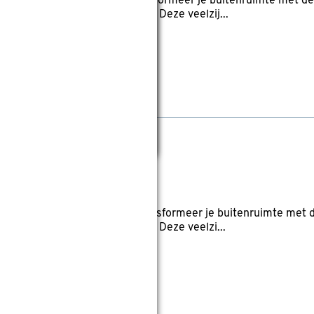
ood 8-16 mm - zak á 25 kg Transformeer je buitenruimte met d
dingsmaterialen: split en grind. Deze veelzij...
2-16 mm - zak 25 kg
views
ten: Pad, Siertuin, Terras
ind 12-16 mm - zak á 25 kg Transformeer je buitenruimte met 
dingsmaterialen: split en grind. Deze veelzi...