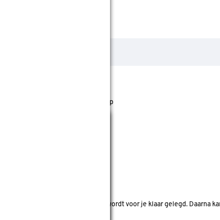
jst staan. Bij Gamma kan je filteren op
Sluiten
nde bouwmarkten bekijken.
d. Je betaalt online en het product wordt voor je klaar gelegd. Daarna k