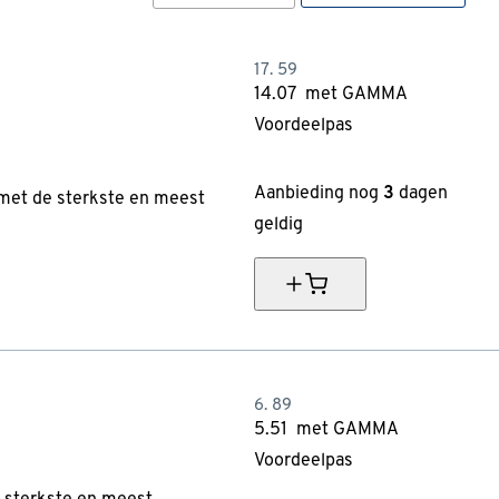
17.
59
14.
07
met GAMMA
Voordeelpas
20% korting
Aanbieding nog
3
dagen
 met de sterkste en meest
geldig
6.
89
5.
51
met GAMMA
Voordeelpas
20% korting