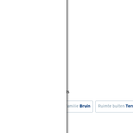
ls, op bestelling in sommige winkels
ijs
Kleurfamilie
Zwart
Kleurfamilie
Bruin
Ruimte buiten
Ter