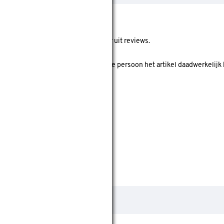
ore geeft de gemiddelde score weer uit reviews.
 koper' is? Dan is er gecheckt of deze persoon het artikel daadwerkelijk