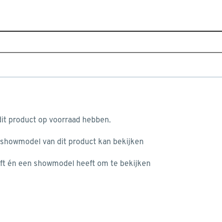
Sluiten
bestrating
Home
Assortiment
Tuin
Tuinbestrating
Natuurs
Toon producten die duurzamer zijn dan vergelijkbare producten
aan je winkelwagen
Beter Klussen
(2)
it product op voorraad hebben.
 showmodel van dit product kan bekijken
n je winkelwagen:
Kleurfamilie
ft én een showmodel heeft om te bekijken
Grijs
(20)
Zwart
(4)
misgegaan...
Bruin
(13)