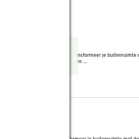
le 0,1-0,8 mm - zak 25 kg
reviews
uiten: Pad, Terras
e split 0,1-0,8 mm - zak á 25 kg Transformeer je buitenruimte
dingsmaterialen: split en grind. Deze ...
rood 8-16 mm - zak 25 kg
eviews