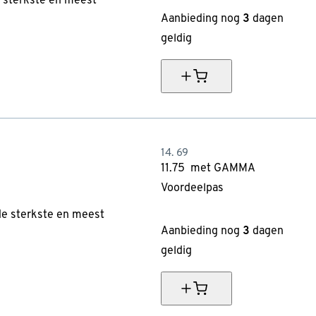
e sterkste en meest
Aanbieding nog
3
dagen
geldig
14.
69
11.
75
met GAMMA
Voordeelpas
20% korting
de sterkste en meest
Aanbieding nog
3
dagen
geldig