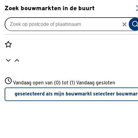
S
Zoek bouwmarkten in de buurt
Tuinbestrating
Populaire filters
Rozenstraat 3
Vandaag open van {0} tot {1}
Vandaag gesloten
3772JH Amersfoort
Composiet
(6)
+31 01234567
geselecteerd als mijn bouwmarkt
selecteer bouwmar
Meer over deze bouwmarkt
Bruin
(11)
Hout
(11)
Vlonderplank
(19)