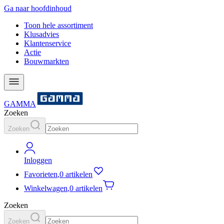
Ga naar hoofdinhoud
Toon hele assortiment
Klusadvies
Klantenservice
Actie
Bouwmarkten
GAMMA
Zoeken
Zoeken
Inloggen
Favorieten
,
0 artikelen
Winkelwagen
,
0 artikelen
Zoeken
Zoeken