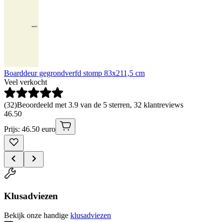
Boarddeur gegrondverfd stomp 83x211,5 cm
Veel verkocht
(
32
)
Beoordeeld met 3.9 van de 5 sterren, 32 klantreviews
46
.
50
Prijs: 46.50 euro
Klusadviezen
Bekijk onze handige
klusadviezen