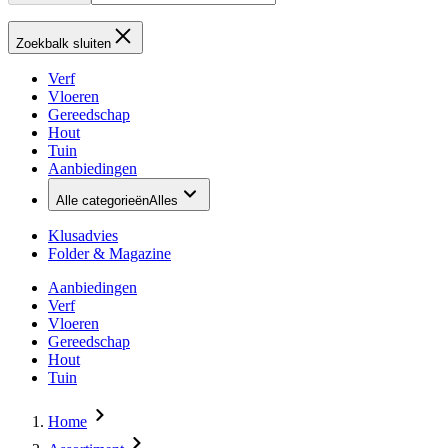
Zoekbalk sluiten
Verf
Vloeren
Gereedschap
Hout
Tuin
Aanbiedingen
Alle categorieën
Alles
Klusadvies
Folder & Magazine
Aanbiedingen
Verf
Vloeren
Gereedschap
Hout
Tuin
Home