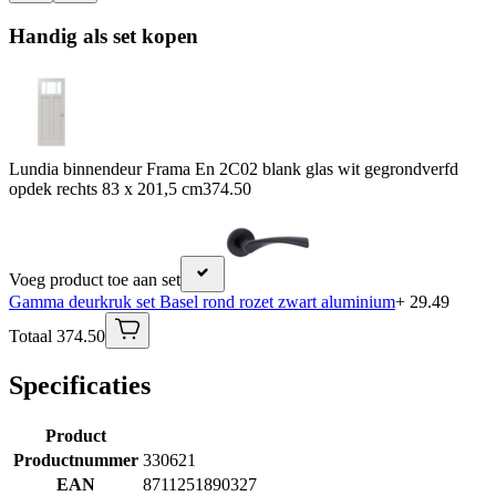
Handig als set kopen
Lundia binnendeur Frama En 2C02 blank glas wit gegrondverfd
opdek rechts 83 x 201,5 cm
374.50
Voeg product toe aan set
Gamma deurkruk set Basel rond rozet zwart aluminium
+ 29.49
Totaal 374.50
Specificaties
Product
Productnummer
330621
EAN
8711251890327