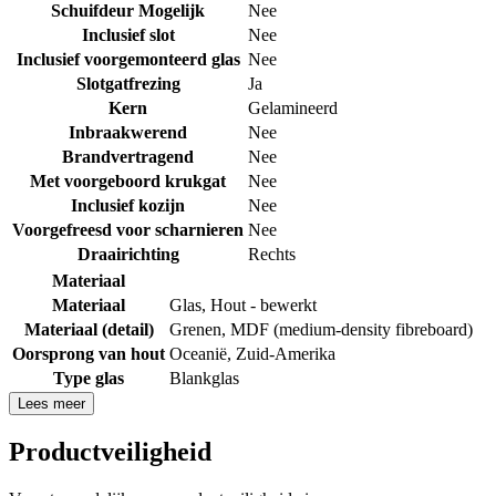
Schuifdeur Mogelijk
Nee
Inclusief slot
Nee
Inclusief voorgemonteerd glas
Nee
Slotgatfrezing
Ja
Kern
Gelamineerd
Inbraakwerend
Nee
Brandvertragend
Nee
Met voorgeboord krukgat
Nee
Inclusief kozijn
Nee
Voorgefreesd voor scharnieren
Nee
Draairichting
Rechts
Materiaal
Materiaal
Glas
,
Hout - bewerkt
Materiaal (detail)
Grenen
,
MDF (medium-density fibreboard)
Oorsprong van hout
Oceanië
,
Zuid-Amerika
Type glas
Blankglas
Lees meer
Productveiligheid