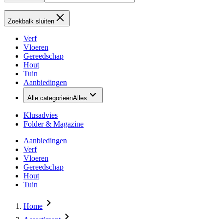
Zoekbalk sluiten
Verf
Vloeren
Gereedschap
Hout
Tuin
Aanbiedingen
Alle categorieën
Alles
Klusadvies
Folder & Magazine
Aanbiedingen
Verf
Vloeren
Gereedschap
Hout
Tuin
Home