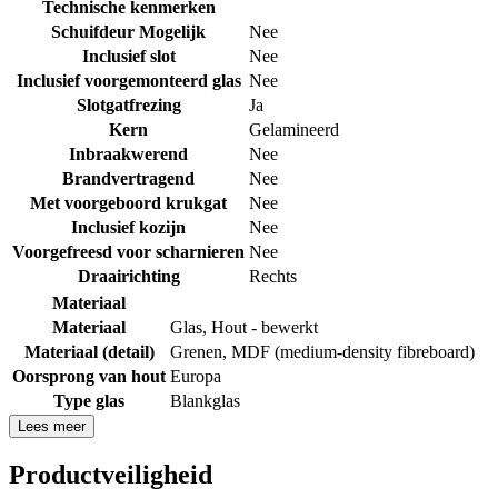
Technische kenmerken
Schuifdeur Mogelijk
Nee
Inclusief slot
Nee
Inclusief voorgemonteerd glas
Nee
Slotgatfrezing
Ja
Kern
Gelamineerd
Inbraakwerend
Nee
Brandvertragend
Nee
Met voorgeboord krukgat
Nee
Inclusief kozijn
Nee
Voorgefreesd voor scharnieren
Nee
Draairichting
Rechts
Materiaal
Materiaal
Glas
,
Hout - bewerkt
Materiaal (detail)
Grenen
,
MDF (medium-density fibreboard)
Oorsprong van hout
Europa
Type glas
Blankglas
Lees meer
Productveiligheid