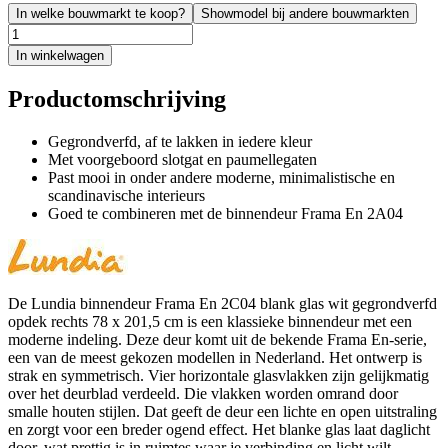
In welke bouwmarkt te koop?
Showmodel bij andere bouwmarkten
In winkelwagen
Productomschrijving
Gegrondverfd, af te lakken in iedere kleur
Met voorgeboord slotgat en paumellegaten
Past mooi in onder andere moderne, minimalistische en
scandinavische interieurs
Goed te combineren met de binnendeur Frama En 2A04
De Lundia binnendeur Frama En 2C04 blank glas wit gegrondverfd
opdek rechts 78 x 201,5 cm is een klassieke binnendeur met een
moderne indeling. Deze deur komt uit de bekende Frama En-serie,
een van de meest gekozen modellen in Nederland. Het ontwerp is
strak en symmetrisch. Vier horizontale glasvlakken zijn gelijkmatig
over het deurblad verdeeld. Die vlakken worden omrand door
smalle houten stijlen. Dat geeft de deur een lichte en open uitstraling
en zorgt voor een breder ogend effect. Het blanke glas laat daglicht
door, wat prettig is in ruimtes waar je verbinding en licht wilt