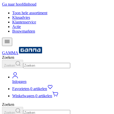
Ga naar hoofdinhoud
Toon hele assortiment
Klusadvies
Klantenservice
Actie
Bouwmarkten
GAMMA
Zoeken
Zoeken
Inloggen
Favorieten
,
0 artikelen
Winkelwagen
,
0 artikelen
Zoeken
Zoeken