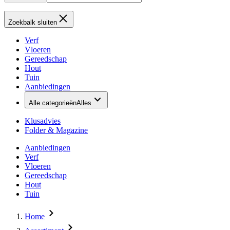
Zoekbalk sluiten
Verf
Vloeren
Gereedschap
Hout
Tuin
Aanbiedingen
Alle categorieën
Alles
Klusadvies
Folder & Magazine
Aanbiedingen
Verf
Vloeren
Gereedschap
Hout
Tuin
Home