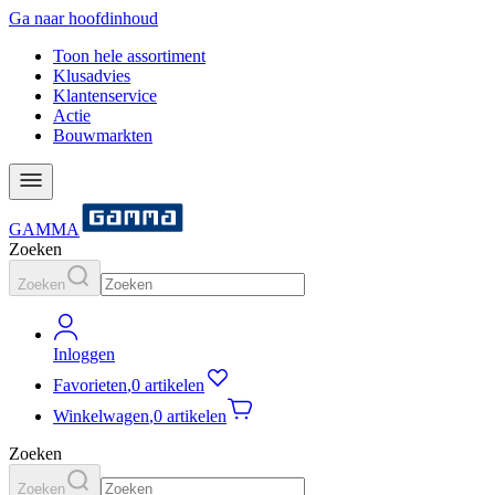
Ga naar hoofdinhoud
Toon hele assortiment
Klusadvies
Klantenservice
Actie
Bouwmarkten
GAMMA
Zoeken
Zoeken
Inloggen
Favorieten
,
0 artikelen
Winkelwagen
,
0 artikelen
Zoeken
Zoeken