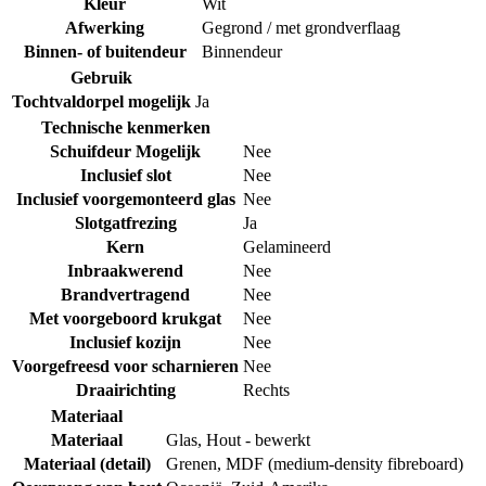
Kleur
Wit
Afwerking
Gegrond / met grondverflaag
Binnen- of buitendeur
Binnendeur
Gebruik
Tochtvaldorpel mogelijk
Ja
Technische kenmerken
Schuifdeur Mogelijk
Nee
Inclusief slot
Nee
Inclusief voorgemonteerd glas
Nee
Slotgatfrezing
Ja
Kern
Gelamineerd
Inbraakwerend
Nee
Brandvertragend
Nee
Met voorgeboord krukgat
Nee
Inclusief kozijn
Nee
Voorgefreesd voor scharnieren
Nee
Draairichting
Rechts
Materiaal
Materiaal
Glas
,
Hout - bewerkt
Materiaal (detail)
Grenen
,
MDF (medium-density fibreboard)