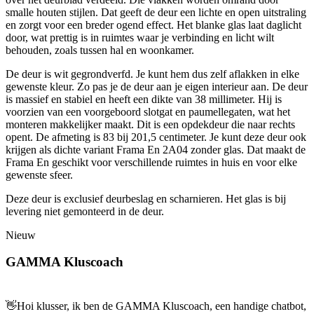
smalle houten stijlen. Dat geeft de deur een lichte en open uitstraling
en zorgt voor een breder ogend effect. Het blanke glas laat daglicht
door, wat prettig is in ruimtes waar je verbinding en licht wilt
behouden, zoals tussen hal en woonkamer.
De deur is wit gegrondverfd. Je kunt hem dus zelf aflakken in elke
gewenste kleur. Zo pas je de deur aan je eigen interieur aan. De deur
is massief en stabiel en heeft een dikte van 38 millimeter. Hij is
voorzien van een voorgeboord slotgat en paumellegaten, wat het
monteren makkelijker maakt. Dit is een opdekdeur die naar rechts
opent. De afmeting is 83 bij 201,5 centimeter. Je kunt deze deur ook
krijgen als dichte variant Frama En 2A04 zonder glas. Dat maakt de
Frama En geschikt voor verschillende ruimtes in huis en voor elke
gewenste sfeer.
Deze deur is exclusief deurbeslag en scharnieren. Het glas is bij
levering niet gemonteerd in de deur.
Nieuw
GAMMA Kluscoach
👋
Hoi klusser, ik ben de GAMMA Kluscoach, een handige chatbot,