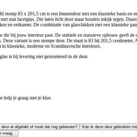
 stomp 83 x 201,5 cm is een binnendeur met een klassieke basis en mo
t mat facetglas. Die laten licht door maar houden inkijk tegen. Daardo
en en eetkamer. De combinatie van glasvlakken met een klassieke paneel
 die bij jouw interieur past. De stabiele en massieve opbouw geeft de d
Deze variant is een stompe deur. De maat is 83 bij 201,5 centimeter. Als
in klassieke, moderne en Scandinavische interieurs.
las is bij levering niet gemonteerd in de deur.
help je graag met je klus.
e deur al afgelakt of moet dat nog gebeuren?
Kan ik deze deur gebruiken me
 vraag...