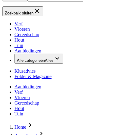
Zoekbalk sluiten
Verf
Vloeren
Gereedschap
Hout
Tuin
Aanbiedingen
Alle categorieën
Alles
Klusadvies
Folder & Magazine
Aanbiedingen
Verf
Vloeren
Gereedschap
Hout
Tuin
Home