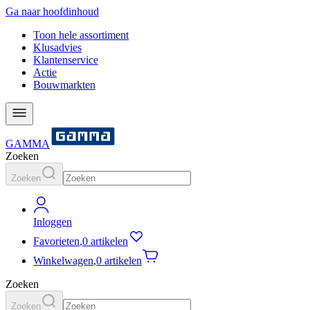
Ga naar hoofdinhoud
Toon hele assortiment
Klusadvies
Klantenservice
Actie
Bouwmarkten
GAMMA
Zoeken
Zoeken
Inloggen
Favorieten
,
0 artikelen
Winkelwagen
,
0 artikelen
Zoeken
Zoeken