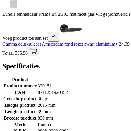
Lundia binnendeur Frama En 2G03 mat facet glas wit gegrondverfd 
Voeg product toe aan set
Gamma deurkruk set Amsterdam rond rozet zwart aluminium
+ 24.99
Totaal 535.50
Specificaties
Product
Productnummer
330151
EAN
8711251920352
Gewicht product
30 gr
Hoogte product
2015 mm
Lengte product
39 mm
Breedte product
830 mm
Merk
Lundia
N P K
9998-9998-9998