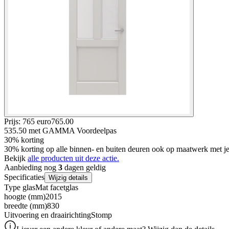
Prijs: 765 euro
765
.
00
535.50
met GAMMA Voordeelpas
30% korting
30% korting op alle binnen- en buiten deuren ook op maatwerk met
Bekijk
alle producten uit deze actie.
Aanbieding nog
3
dagen geldig
Specificaties
Wijzig details
Type glas
Mat facetglas
hoogte (mm)
2015
breedte (mm)
830
Uitvoering en draairichting
Stomp