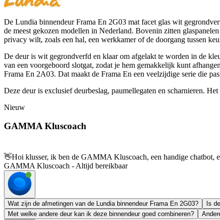
De Lundia binnendeur Frama En 2G03 mat facet glas wit gegrondverfd
de meest gekozen modellen in Nederland. Bovenin zitten glaspanelen me
privacy wilt, zoals een hal, een werkkamer of de doorgang tussen keuk
De deur is wit gegrondverfd en klaar om afgelakt te worden in de kleur
van een voorgeboord slotgat, zodat je hem gemakkelijk kunt afhangen. 
Frama En 2A03. Dat maakt de Frama En een veelzijdige serie die past 
Deze deur is exclusief deurbeslag, paumellegaten en scharnieren. Het g
Nieuw
GAMMA Kluscoach
👋
Hoi klusser, ik ben de GAMMA Kluscoach, een handige chatbot, en 
GAMMA Kluscoach - Altijd bereikbaar
Wat zijn de afmetingen van de Lundia binnendeur Frama En 2G03?
Is d
Met welke andere deur kan ik deze binnendeur goed combineren?
Andere