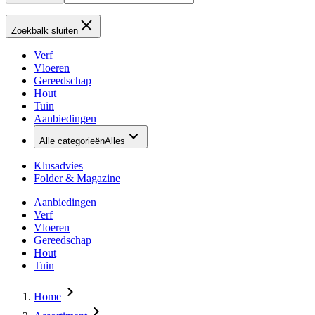
Zoekbalk sluiten
Verf
Vloeren
Gereedschap
Hout
Tuin
Aanbiedingen
Alle categorieën
Alles
Klusadvies
Folder & Magazine
Aanbiedingen
Verf
Vloeren
Gereedschap
Hout
Tuin
Home