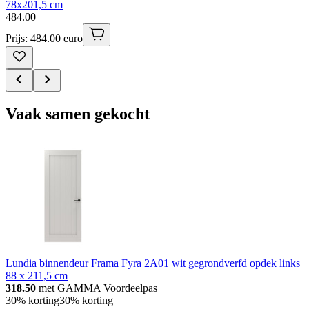
78x201,5 cm
484
.
00
Prijs: 484.00 euro
Vaak samen gekocht
Lundia binnendeur Frama Fyra 2A01 wit gegrondverfd opdek links
88 x 211,5 cm
318.50
met GAMMA Voordeelpas
30% korting
30% korting