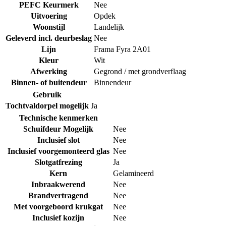
PEFC Keurmerk
Nee
Uitvoering
Opdek
Woonstijl
Landelijk
Geleverd incl. deurbeslag
Nee
Lijn
Frama Fyra 2A01
Kleur
Wit
Afwerking
Gegrond / met grondverflaag
Binnen- of buitendeur
Binnendeur
Gebruik
Tochtvaldorpel mogelijk
Ja
Technische kenmerken
Schuifdeur Mogelijk
Nee
Inclusief slot
Nee
Inclusief voorgemonteerd glas
Nee
Slotgatfrezing
Ja
Kern
Gelamineerd
Inbraakwerend
Nee
Brandvertragend
Nee
Met voorgeboord krukgat
Nee
Inclusief kozijn
Nee