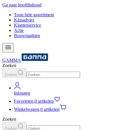
Ga naar hoofdinhoud
Toon hele assortiment
Klusadvies
Klantenservice
Actie
Bouwmarkten
GAMMA
Zoeken
Zoeken
Inloggen
Favorieten
,
0 artikelen
Winkelwagen
,
0 artikelen
Zoeken
Zoeken