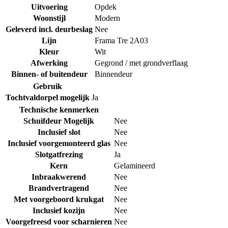
Uitvoering
Opdek
Woonstijl
Modern
Geleverd incl. deurbeslag
Nee
Lijn
Frama Tre 2A03
Kleur
Wit
Afwerking
Gegrond / met grondverflaag
Binnen- of buitendeur
Binnendeur
Gebruik
Tochtvaldorpel mogelijk
Ja
Technische kenmerken
Schuifdeur Mogelijk
Nee
Inclusief slot
Nee
Inclusief voorgemonteerd glas
Nee
Slotgatfrezing
Ja
Kern
Gelamineerd
Inbraakwerend
Nee
Brandvertragend
Nee
Met voorgeboord krukgat
Nee
Inclusief kozijn
Nee
Voorgefreesd voor scharnieren
Nee