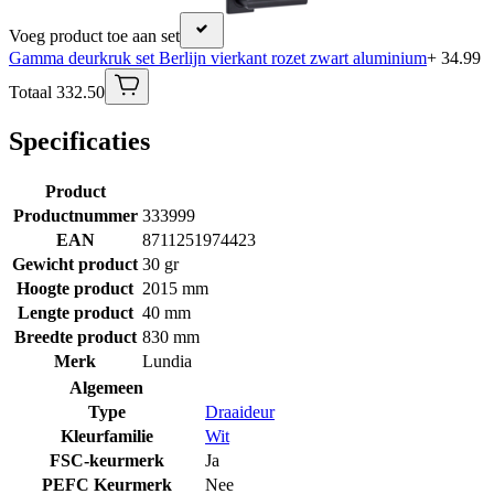
Voeg product toe aan set
Gamma deurkruk set Berlijn vierkant rozet zwart aluminium
+ 34.99
Totaal 332.50
Specificaties
Product
Productnummer
333999
EAN
8711251974423
Gewicht product
30 gr
Hoogte product
2015 mm
Lengte product
40 mm
Breedte product
830 mm
Merk
Lundia
Algemeen
Type
Draaideur
Kleurfamilie
Wit
FSC-keurmerk
Ja
PEFC Keurmerk
Nee