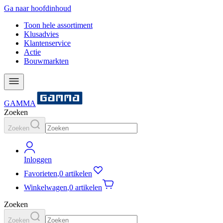
Ga naar hoofdinhoud
Toon hele assortiment
Klusadvies
Klantenservice
Actie
Bouwmarkten
GAMMA
Zoeken
Zoeken
Inloggen
Favorieten
,
0 artikelen
Winkelwagen
,
0 artikelen
Zoeken
Zoeken