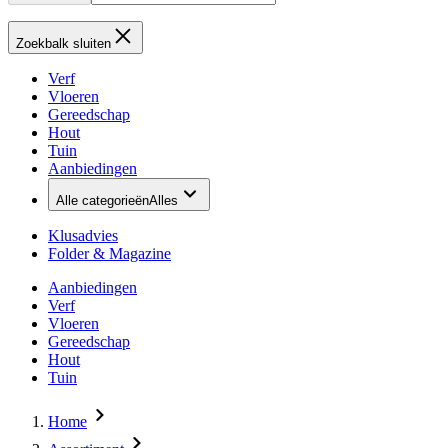
Zoekbalk sluiten
Verf
Vloeren
Gereedschap
Hout
Tuin
Aanbiedingen
Alle categorieën
Alles
Klusadvies
Folder & Magazine
Aanbiedingen
Verf
Vloeren
Gereedschap
Hout
Tuin
Home