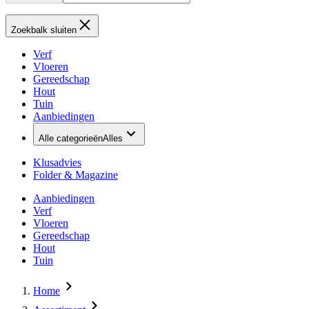
Zoekbalk sluiten
Verf
Vloeren
Gereedschap
Hout
Tuin
Aanbiedingen
Alle categorieën
Alles
Klusadvies
Folder & Magazine
Aanbiedingen
Verf
Vloeren
Gereedschap
Hout
Tuin
Home