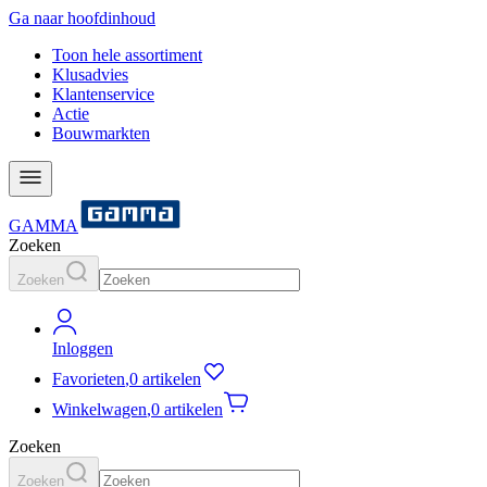
Ga naar hoofdinhoud
Toon hele assortiment
Klusadvies
Klantenservice
Actie
Bouwmarkten
GAMMA
Zoeken
Zoeken
Inloggen
Favorieten
,
0 artikelen
Winkelwagen
,
0 artikelen
Zoeken
Zoeken