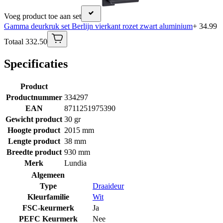
Voeg product toe aan set
Gamma deurkruk set Berlijn vierkant rozet zwart aluminium
+ 34.99
Totaal 332.50
Specificaties
Product
Productnummer
334297
EAN
8711251975390
Gewicht product
30 gr
Hoogte product
2015 mm
Lengte product
38 mm
Breedte product
930 mm
Merk
Lundia
Algemeen
Type
Draaideur
Kleurfamilie
Wit
FSC-keurmerk
Ja
PEFC Keurmerk
Nee