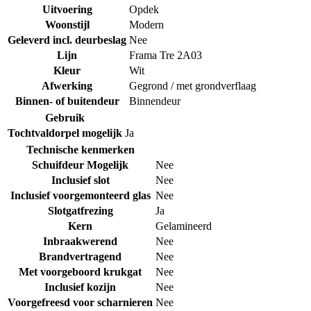
Uitvoering
Opdek
Woonstijl
Modern
Geleverd incl. deurbeslag
Nee
Lijn
Frama Tre 2A03
Kleur
Wit
Afwerking
Gegrond / met grondverflaag
Binnen- of buitendeur
Binnendeur
Gebruik
Tochtvaldorpel mogelijk
Ja
Technische kenmerken
Schuifdeur Mogelijk
Nee
Inclusief slot
Nee
Inclusief voorgemonteerd glas
Nee
Slotgatfrezing
Ja
Kern
Gelamineerd
Inbraakwerend
Nee
Brandvertragend
Nee
Met voorgeboord krukgat
Nee
Inclusief kozijn
Nee
Voorgefreesd voor scharnieren
Nee