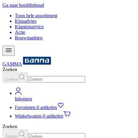
Ga naar hoofdinhoud
Toon hele assortiment
Klusadvies
Klantenservice
Actie
Bouwmarkten
GAMMA
Zoeken
Zoeken
Inloggen
Favorieten
,
0 artikelen
Winkelwagen
,
0 artikelen
Zoeken
Zoeken