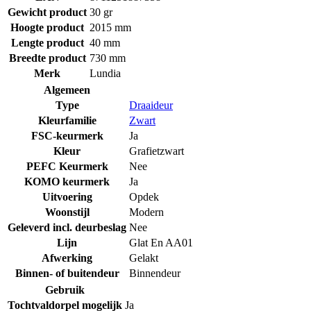
Gewicht product
30 gr
Hoogte product
2015 mm
Lengte product
40 mm
Breedte product
730 mm
Merk
Lundia
Algemeen
Type
Draaideur
Kleurfamilie
Zwart
FSC-keurmerk
Ja
Kleur
Grafietzwart
PEFC Keurmerk
Nee
KOMO keurmerk
Ja
Uitvoering
Opdek
Woonstijl
Modern
Geleverd incl. deurbeslag
Nee
Lijn
Glat En AA01
Afwerking
Gelakt
Binnen- of buitendeur
Binnendeur
Gebruik
Tochtvaldorpel mogelijk
Ja