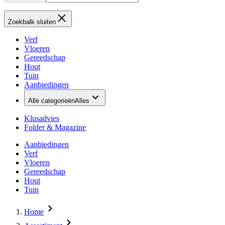
Zoekbalk sluiten
Verf
Vloeren
Gereedschap
Hout
Tuin
Aanbiedingen
Alle categorieën
Alles
Klusadvies
Folder & Magazine
Aanbiedingen
Verf
Vloeren
Gereedschap
Hout
Tuin
Home