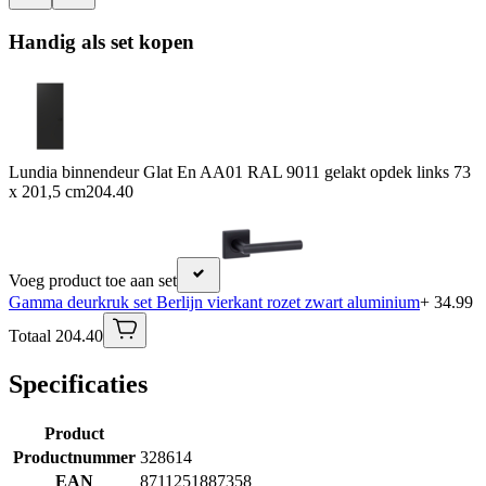
Handig als set kopen
Lundia binnendeur Glat En AA01 RAL 9011 gelakt opdek links 73
x 201,5 cm
204.40
Voeg product toe aan set
Gamma deurkruk set Berlijn vierkant rozet zwart aluminium
+ 34.99
Totaal 204.40
Specificaties
Product
Productnummer
328614
EAN
8711251887358