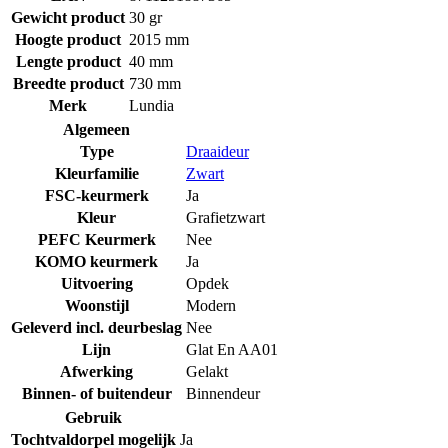
Gewicht product
30 gr
Hoogte product
2015 mm
Lengte product
40 mm
Breedte product
730 mm
Merk
Lundia
Algemeen
Type
Draaideur
Kleurfamilie
Zwart
FSC-keurmerk
Ja
Kleur
Grafietzwart
PEFC Keurmerk
Nee
KOMO keurmerk
Ja
Uitvoering
Opdek
Woonstijl
Modern
Geleverd incl. deurbeslag
Nee
Lijn
Glat En AA01
Afwerking
Gelakt
Binnen- of buitendeur
Binnendeur
Gebruik
Tochtvaldorpel mogelijk
Ja