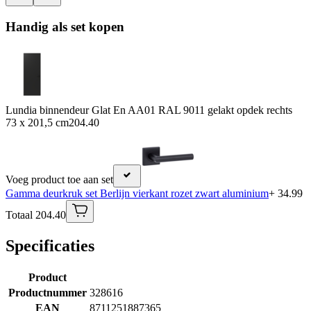
Handig als set kopen
Lundia binnendeur Glat En AA01 RAL 9011 gelakt opdek rechts
73 x 201,5 cm
204.40
Voeg product toe aan set
Gamma deurkruk set Berlijn vierkant rozet zwart aluminium
+ 34.99
Totaal 204.40
Specificaties
Product
Productnummer
328616
EAN
8711251887365