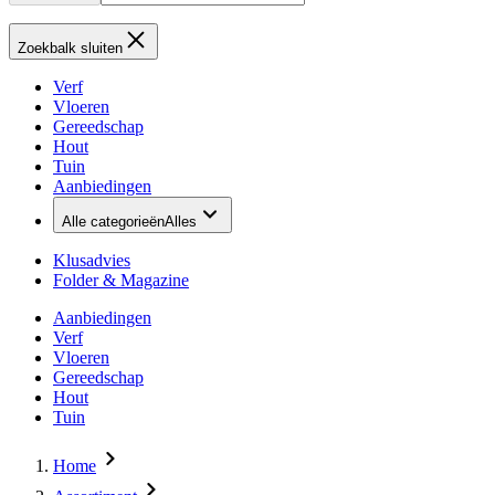
Zoekbalk sluiten
Verf
Vloeren
Gereedschap
Hout
Tuin
Aanbiedingen
Alle categorieën
Alles
Klusadvies
Folder & Magazine
Aanbiedingen
Verf
Vloeren
Gereedschap
Hout
Tuin
Home