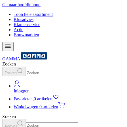
Ga naar hoofdinhoud
Toon hele assortiment
Klusadvies
Klantenservice
Actie
Bouwmarkten
GAMMA
Zoeken
Zoeken
Inloggen
Favorieten
,
0 artikelen
Winkelwagen
,
0 artikelen
Zoeken
Zoeken