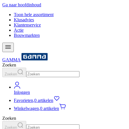
Ga naar hoofdinhoud
Toon hele assortiment
Klusadvies
Klantenservice
Actie
Bouwmarkten
GAMMA
Zoeken
Zoeken
Inloggen
Favorieten
,
0 artikelen
Winkelwagen
,
0 artikelen
Zoeken
Zoeken