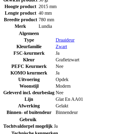
Hoogte product
2015 mm
Lengte product
40 mm
Breedte product
780 mm
Merk
Lundia
Algemeen
Type
Draaideur
Kleurfamilie
Zwart
FSC-keurmerk
Ja
Kleur
Grafietzwart
PEFC Keurmerk
Nee
KOMO keurmerk
Ja
Uitvoering
Opdek
Woonstijl
Modern
Geleverd incl. deurbeslag
Nee
Lijn
Glat En AA01
Afwerking
Gelakt
Binnen- of buitendeur
Binnendeur
Gebruik
Tochtvaldorpel mogelijk
Ja
Technische kenmerken