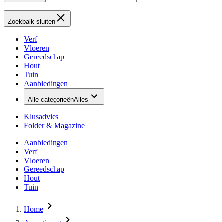
Zoekbalk sluiten
Verf
Vloeren
Gereedschap
Hout
Tuin
Aanbiedingen
Alle categorieën
Alles
Klusadvies
Folder & Magazine
Aanbiedingen
Verf
Vloeren
Gereedschap
Hout
Tuin
Home