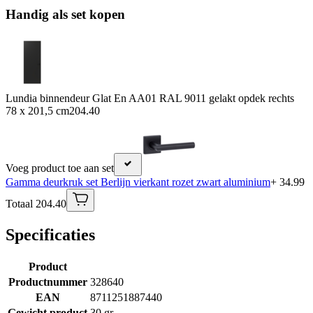
Handig als set kopen
Lundia binnendeur Glat En AA01 RAL 9011 gelakt opdek rechts
78 x 201,5 cm
204.40
Voeg product toe aan set
Gamma deurkruk set Berlijn vierkant rozet zwart aluminium
+ 34.99
Totaal 204.40
Specificaties
Product
Productnummer
328640
EAN
8711251887440
Gewicht product
30 gr