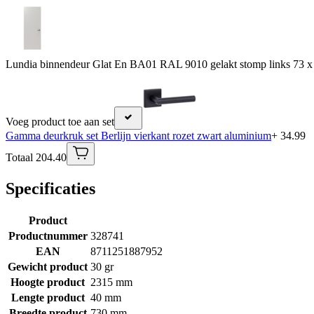
Lundia binnendeur Glat En BA01 RAL 9010 gelakt stomp links 73 x
Voeg product toe aan set
Gamma deurkruk set Berlijn vierkant rozet zwart aluminium
+ 34.99
Totaal 204.40
Specificaties
Product
Productnummer
328741
EAN
8711251887952
Gewicht product
30 gr
Hoogte product
2315 mm
Lengte product
40 mm
Breedte product
730 mm