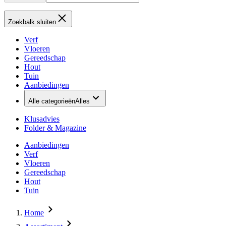
Zoekbalk sluiten
Verf
Vloeren
Gereedschap
Hout
Tuin
Aanbiedingen
Alle categorieën
Alles
Klusadvies
Folder & Magazine
Aanbiedingen
Verf
Vloeren
Gereedschap
Hout
Tuin
Home