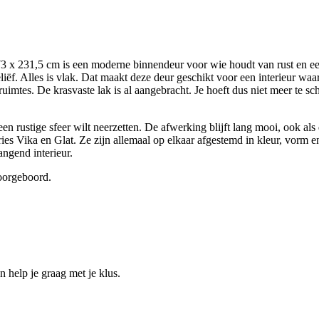
 231,5 cm is een moderne binnendeur voor wie houdt van rust en een s
liëf. Alles is vlak. Dat maakt deze deur geschikt voor een interieur w
 ruimtes. De krasvaste lak is al aangebracht. Je hoeft dus niet meer te s
 een rustige sfeer wilt neerzetten. De afwerking blijft lang mooi, ook a
eries Vika en Glat. Ze zijn allemaal op elkaar afgestemd in kleur, vorm 
ngend interieur.
voorgeboord.
help je graag met je klus.