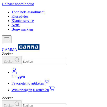
Ga naar hoofdinhoud
Toon hele assortiment
Klusadvies
Klantenservice
Actie
Bouwmarkten
GAMMA
Zoeken
Zoeken
Inloggen
Favorieten
,
0 artikelen
Winkelwagen
,
0 artikelen
Zoeken
Zoeken