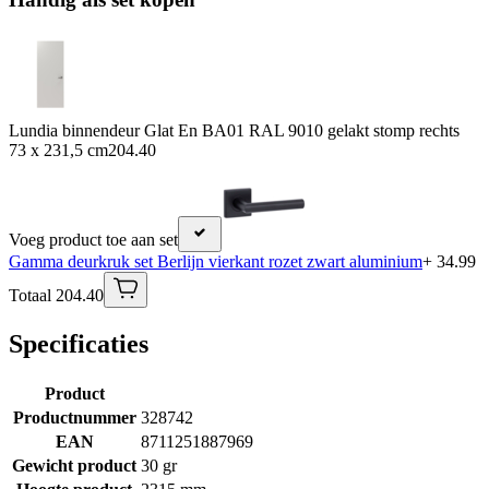
Lundia binnendeur Glat En BA01 RAL 9010 gelakt stomp rechts
73 x 231,5 cm
204.40
Voeg product toe aan set
Gamma deurkruk set Berlijn vierkant rozet zwart aluminium
+ 34.99
Totaal 204.40
Specificaties
Product
Productnummer
328742
EAN
8711251887969
Gewicht product
30 gr