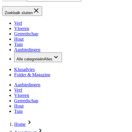
Zoekbalk sluiten
Verf
Vloeren
Gereedschap
Hout
Tuin
Aanbiedingen
Alle categorieën
Alles
Klusadvies
Folder & Magazine
Aanbiedingen
Verf
Vloeren
Gereedschap
Hout
Tuin
Home