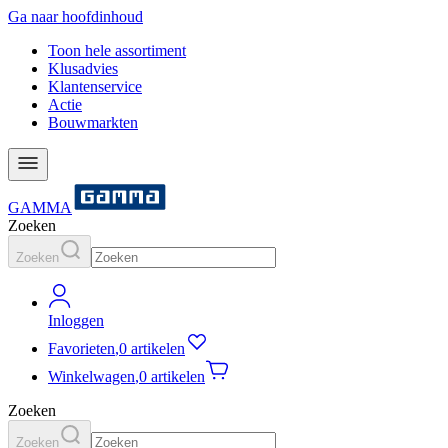
Ga naar hoofdinhoud
Toon hele assortiment
Klusadvies
Klantenservice
Actie
Bouwmarkten
GAMMA
Zoeken
Zoeken
Inloggen
Favorieten
,
0 artikelen
Winkelwagen
,
0 artikelen
Zoeken
Zoeken