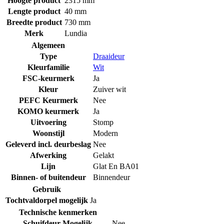
Hoogte product
2315 mm
Lengte product
40 mm
Breedte product
730 mm
Merk
Lundia
Algemeen
Type
Draaideur
Kleurfamilie
Wit
FSC-keurmerk
Ja
Kleur
Zuiver wit
PEFC Keurmerk
Nee
KOMO keurmerk
Ja
Uitvoering
Stomp
Woonstijl
Modern
Geleverd incl. deurbeslag
Nee
Afwerking
Gelakt
Lijn
Glat En BA01
Binnen- of buitendeur
Binnendeur
Gebruik
Tochtvaldorpel mogelijk
Ja
Technische kenmerken
Schuifdeur Mogelijk
Nee