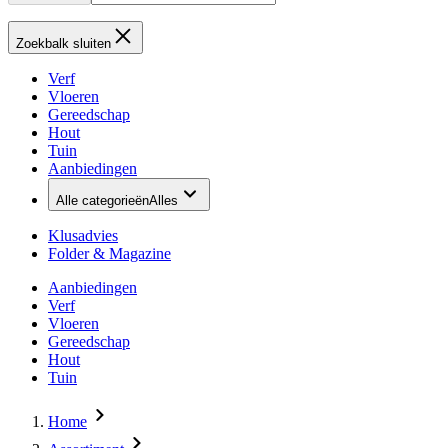
Zoekbalk sluiten
Verf
Vloeren
Gereedschap
Hout
Tuin
Aanbiedingen
Alle categorieën
Alles
Klusadvies
Folder & Magazine
Aanbiedingen
Verf
Vloeren
Gereedschap
Hout
Tuin
Home