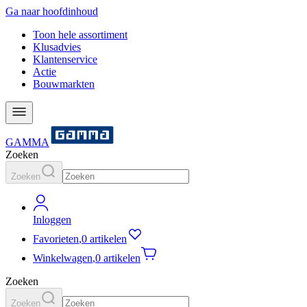
Ga naar hoofdinhoud
Toon hele assortiment
Klusadvies
Klantenservice
Actie
Bouwmarkten
GAMMA
Zoeken
Zoeken
Inloggen
Favorieten
,
0 artikelen
Winkelwagen
,
0 artikelen
Zoeken
Zoeken