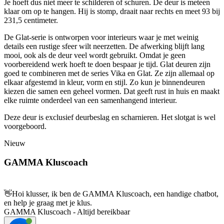
Je hoeft dus niet meer te schilderen of schuren. De deur is meteen
klaar om op te hangen. Hij is stomp, draait naar rechts en meet 93 bij
231,5 centimeter.
De Glat-serie is ontworpen voor interieurs waar je met weinig
details een rustige sfeer wilt neerzetten. De afwerking blijft lang
mooi, ook als de deur veel wordt gebruikt. Omdat je geen
voorbereidend werk hoeft te doen bespaar je tijd. Glat deuren zijn
goed te combineren met de series Vika en Glat. Ze zijn allemaal op
elkaar afgestemd in kleur, vorm en stijl. Zo kun je binnendeuren
kiezen die samen een geheel vormen. Dat geeft rust in huis en maakt
elke ruimte onderdeel van een samenhangend interieur.
Deze deur is exclusief deurbeslag en scharnieren. Het slotgat is wel
voorgeboord.
Nieuw
GAMMA Kluscoach
👋
Hoi klusser, ik ben de GAMMA Kluscoach, een handige chatbot,
en help je graag met je klus.
GAMMA Kluscoach - Altijd bereikbaar