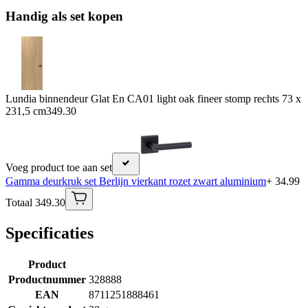
Handig als set kopen
Lundia binnendeur Glat En CA01 light oak fineer stomp rechts 73 x
231,5 cm
349.30
Voeg product toe aan set
Gamma deurkruk set Berlijn vierkant rozet zwart aluminium
+ 34.99
Totaal 349.30
Specificaties
Product
Productnummer
328888
EAN
8711251888461