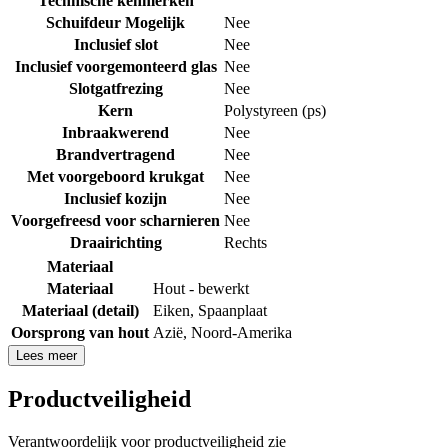
Technische kenmerken
Schuifdeur Mogelijk
Nee
Inclusief slot
Nee
Inclusief voorgemonteerd glas
Nee
Slotgatfrezing
Nee
Kern
Polystyreen (ps)
Inbraakwerend
Nee
Brandvertragend
Nee
Met voorgeboord krukgat
Nee
Inclusief kozijn
Nee
Voorgefreesd voor scharnieren
Nee
Draairichting
Rechts
Materiaal
Materiaal
Hout - bewerkt
Materiaal (detail)
Eiken
,
Spaanplaat
Oorsprong van hout
Azië
,
Noord-Amerika
Lees meer
Productveiligheid
Verantwoordelijk voor productveiligheid zie