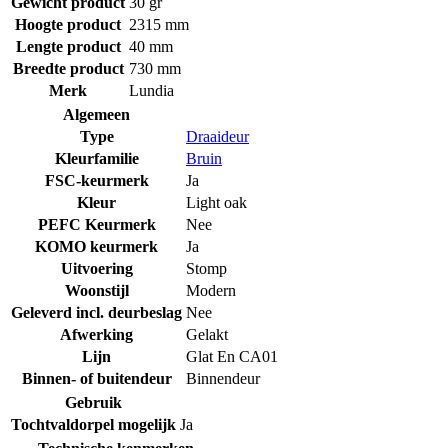
Gewicht product
30 gr
Hoogte product
2315 mm
Lengte product
40 mm
Breedte product
730 mm
Merk
Lundia
Algemeen
Type
Draaideur
Kleurfamilie
Bruin
FSC-keurmerk
Ja
Kleur
Light oak
PEFC Keurmerk
Nee
KOMO keurmerk
Ja
Uitvoering
Stomp
Woonstijl
Modern
Geleverd incl. deurbeslag
Nee
Afwerking
Gelakt
Lijn
Glat En CA01
Binnen- of buitendeur
Binnendeur
Gebruik
Tochtvaldorpel mogelijk
Ja