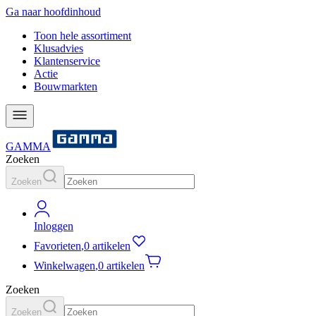
Ga naar hoofdinhoud
Toon hele assortiment
Klusadvies
Klantenservice
Actie
Bouwmarkten
GAMMA
Zoeken
Zoeken
Inloggen
Favorieten
,
0 artikelen
Winkelwagen
,
0 artikelen
Zoeken
Zoeken