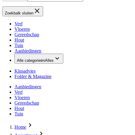
Zoekbalk sluiten
Verf
Vloeren
Gereedschap
Hout
Tuin
Aanbiedingen
Alle categorieën
Alles
Klusadvies
Folder & Magazine
Aanbiedingen
Verf
Vloeren
Gereedschap
Hout
Tuin
Home