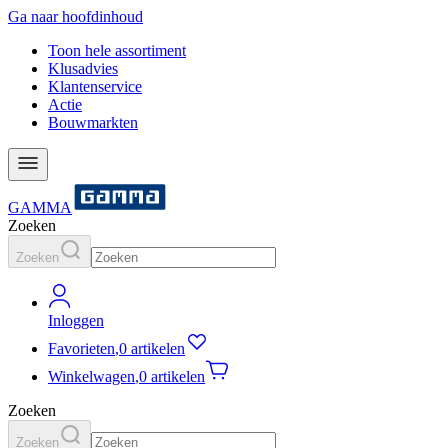
Ga naar hoofdinhoud
Toon hele assortiment
Klusadvies
Klantenservice
Actie
Bouwmarkten
GAMMA
Zoeken
Zoeken
Inloggen
Favorieten
,
0 artikelen
Winkelwagen
,
0 artikelen
Zoeken
Zoeken