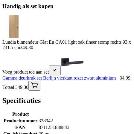
Handig als set kopen
Lundia binnendeur Glat En CA01 light oak fineer stomp rechts 93 x
231,5 cm
349.30
Voeg product toe aan set
Gamma deurkruk set Berlijn vierkant rozet zwart aluminium
+ 34.99
Totaal 349.30
Specificaties
Product
Productnummer
328942
EAN
8711251888843
Gewicht product
30 gr