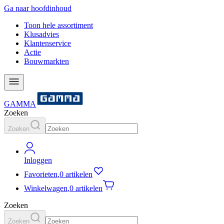
Ga naar hoofdinhoud
Toon hele assortiment
Klusadvies
Klantenservice
Actie
Bouwmarkten
GAMMA
Zoeken
Zoeken
Inloggen
Favorieten
,
0 artikelen
Winkelwagen
,
0 artikelen
Zoeken
Zoeken