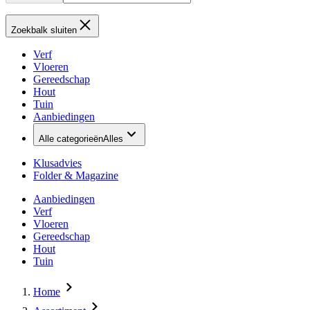
Zoekbalk sluiten
Verf
Vloeren
Gereedschap
Hout
Tuin
Aanbiedingen
Alle categorieën
Alles
Klusadvies
Folder & Magazine
Aanbiedingen
Verf
Vloeren
Gereedschap
Hout
Tuin
Home