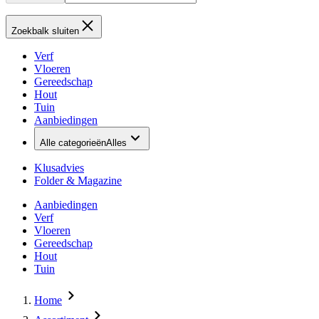
Zoekbalk sluiten
Verf
Vloeren
Gereedschap
Hout
Tuin
Aanbiedingen
Alle categorieën
Alles
Klusadvies
Folder & Magazine
Aanbiedingen
Verf
Vloeren
Gereedschap
Hout
Tuin
Home