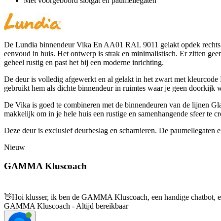
Met voorgeboord slotgat en paumellegaten
De Lundia binnendeur Vika En AA01 RAL 9011 gelakt opdek rechts 93 
eenvoud in huis. Het ontwerp is strak en minimalistisch. Er zitten geen
geheel rustig en past het bij een moderne inrichting.
De deur is volledig afgewerkt en al gelakt in het zwart met kleurcode 
gebruikt hem als dichte binnendeur in ruimtes waar je geen doorkijk w
De Vika is goed te combineren met de binnendeuren van de lijnen Glat 
makkelijk om in je hele huis een rustige en samenhangende sfeer te cr
Deze deur is exclusief deurbeslag en scharnieren. De paumellegaten en
Nieuw
GAMMA Kluscoach
👋
Hoi klusser, ik ben de GAMMA Kluscoach, een handige chatbot, en 
GAMMA Kluscoach - Altijd bereikbaar