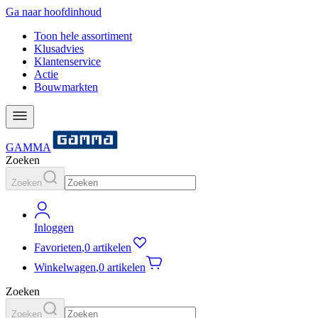
Ga naar hoofdinhoud
Toon hele assortiment
Klusadvies
Klantenservice
Actie
Bouwmarkten
GAMMA
Zoeken
Zoeken
Inloggen
Favorieten
,
0 artikelen
Winkelwagen
,
0 artikelen
Zoeken
Zoeken