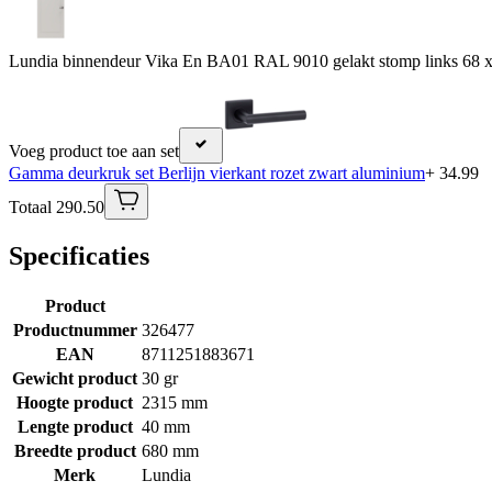
Lundia binnendeur Vika En BA01 RAL 9010 gelakt stomp links 68 
Voeg product toe aan set
Gamma deurkruk set Berlijn vierkant rozet zwart aluminium
+ 34.99
Totaal 290.50
Specificaties
Product
Productnummer
326477
EAN
8711251883671
Gewicht product
30 gr
Hoogte product
2315 mm
Lengte product
40 mm
Breedte product
680 mm
Merk
Lundia