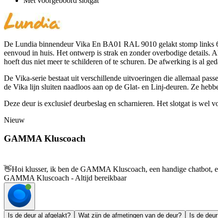
Met voorgeboord slotgat
De Lundia binnendeur Vika En BA01 RAL 9010 gelakt stomp links 68 x
eenvoud in huis. Het ontwerp is strak en zonder overbodige details. Al
hoeft dus niet meer te schilderen of te schuren. De afwerking is al ge
De Vika-serie bestaat uit verschillende uitvoeringen die allemaal pas
de Vika lijn sluiten naadloos aan op de Glat- en Linj-deuren. Ze hebb
Deze deur is exclusief deurbeslag en scharnieren. Het slotgat is wel 
Nieuw
GAMMA Kluscoach
👋
Hoi klusser, ik ben de GAMMA Kluscoach, een handige chatbot, en 
GAMMA Kluscoach - Altijd bereikbaar
Is de deur al afgelakt?
Wat zijn de afmetingen van de deur?
Is de deu