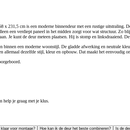
 231,5 cm is een moderne binnendeur met een rustige uitstraling. Dez
leen een verdiept paneel in het midden zorgt voor wat structuur. Zo bli
daan. Je kunt de deur meteen plaatsen. Hij is stomp en linksdraaiend. De
sen binnen een moderne woonstijl. De gladde afwerking en neutrale kleur
en allemaal dezelfde stijl, kleur en opbouw. Dat maakt het eenvoudig o
voorgeboord.
help je graag met je klus.
r klaar voor montage?
Hoe kan ik de deur het beste combineren?
Is de de