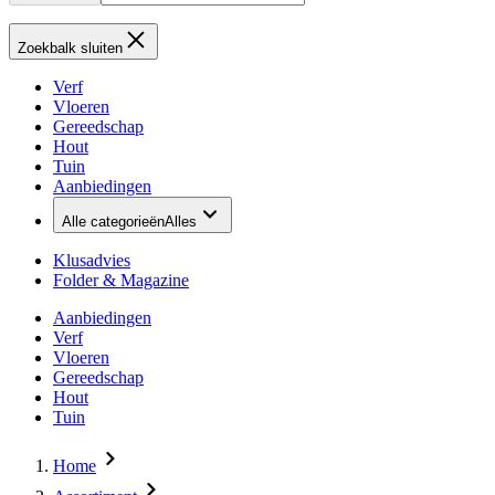
Zoekbalk sluiten
Verf
Vloeren
Gereedschap
Hout
Tuin
Aanbiedingen
Alle categorieën
Alles
Klusadvies
Folder & Magazine
Aanbiedingen
Verf
Vloeren
Gereedschap
Hout
Tuin
Home