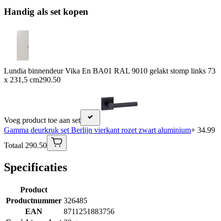
Handig als set kopen
Lundia binnendeur Vika En BA01 RAL 9010 gelakt stomp links 73
x 231,5 cm
290.50
Voeg product toe aan set
Gamma deurkruk set Berlijn vierkant rozet zwart aluminium
+ 34.99
Totaal 290.50
Specificaties
Product
Productnummer
326485
EAN
8711251883756