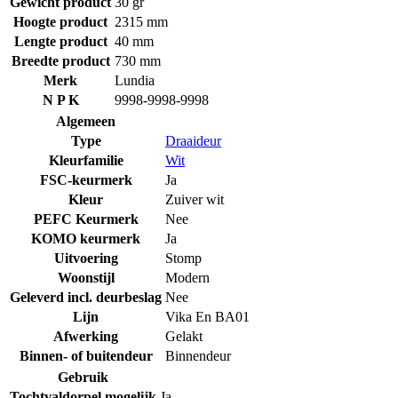
Gewicht product
30 gr
Hoogte product
2315 mm
Lengte product
40 mm
Breedte product
730 mm
Merk
Lundia
N P K
9998-9998-9998
Algemeen
Type
Draaideur
Kleurfamilie
Wit
FSC-keurmerk
Ja
Kleur
Zuiver wit
PEFC Keurmerk
Nee
KOMO keurmerk
Ja
Uitvoering
Stomp
Woonstijl
Modern
Geleverd incl. deurbeslag
Nee
Lijn
Vika En BA01
Afwerking
Gelakt
Binnen- of buitendeur
Binnendeur
Gebruik
Tochtvaldorpel mogelijk
Ja