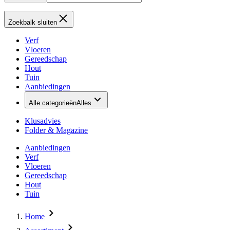
Zoekbalk sluiten
Verf
Vloeren
Gereedschap
Hout
Tuin
Aanbiedingen
Alle categorieën
Alles
Klusadvies
Folder & Magazine
Aanbiedingen
Verf
Vloeren
Gereedschap
Hout
Tuin
Home