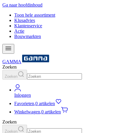
Ga naar hoofdinhoud
Toon hele assortiment
Klusadvies
Klantenservice
Actie
Bouwmarkten
GAMMA
Zoeken
Zoeken
Inloggen
Favorieten
,
0 artikelen
Winkelwagen
,
0 artikelen
Zoeken
Zoeken