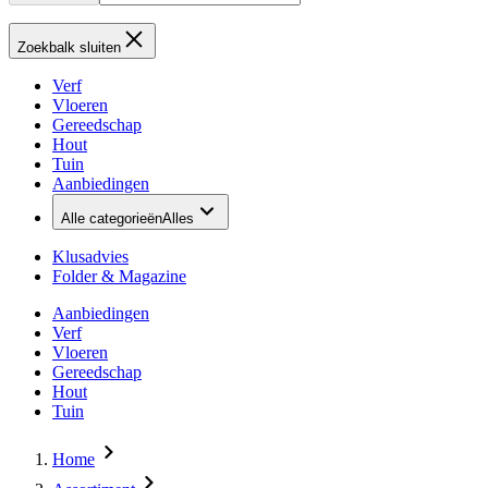
Zoekbalk sluiten
Verf
Vloeren
Gereedschap
Hout
Tuin
Aanbiedingen
Alle categorieën
Alles
Klusadvies
Folder & Magazine
Aanbiedingen
Verf
Vloeren
Gereedschap
Hout
Tuin
Home