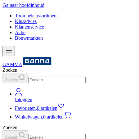
Ga naar hoofdinhoud
Toon hele assortiment
Klusadvies
Klantenservice
Actie
Bouwmarkten
GAMMA
Zoeken
Zoeken
Inloggen
Favorieten
,
0 artikelen
Winkelwagen
,
0 artikelen
Zoeken
Zoeken