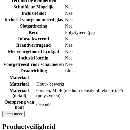
Technische kenmerken
Schuifdeur Mogelijk
Nee
Inclusief slot
Nee
Inclusief voorgemonteerd glas
Nee
Slotgatfrezing
Nee
Kern
Polystyreen (ps)
Inbraakwerend
Nee
Brandvertragend
Nee
Met voorgeboord krukgat
Nee
Inclusief kozijn
Nee
Voorgefreesd voor scharnieren
Nee
Draairichting
Links
Materiaal
Materiaal
Hout - bewerkt
Materiaal
Grenen
,
MDF (medium-density fibreboard)
,
PS
(detail)
(polystyreen)
Oorsprong van
Oceanië
hout
Lees meer
Productveiligheid