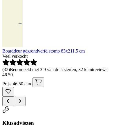
Boarddeur gegrondverfd stomp 83x211,5 cm
Veel verkocht
(
32
)
Beoordeeld met 3.9 van de 5 sterren, 32 klantreviews
46
.
50
Prijs: 46.50 euro
Klusadviezen