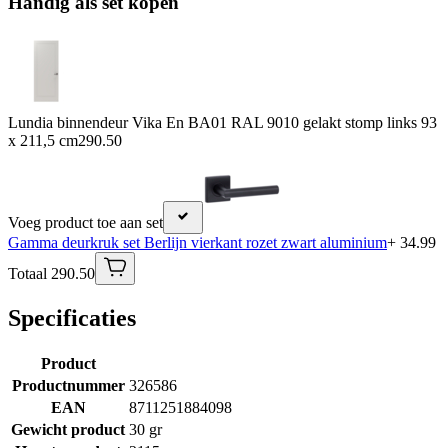
Handig als set kopen
Lundia binnendeur Vika En BA01 RAL 9010 gelakt stomp links 93
x 211,5 cm
290.50
Voeg product toe aan set
Gamma deurkruk set Berlijn vierkant rozet zwart aluminium
+ 34.99
Totaal 290.50
Specificaties
Product
Productnummer
326586
EAN
8711251884098
Gewicht product
30 gr