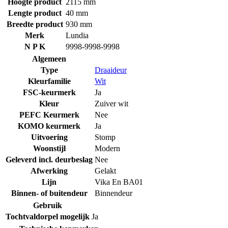
Hoogte product
2115 mm
Lengte product
40 mm
Breedte product
930 mm
Merk
Lundia
N P K
9998-9998-9998
Algemeen
Type
Draaideur
Kleurfamilie
Wit
FSC-keurmerk
Ja
Kleur
Zuiver wit
PEFC Keurmerk
Nee
KOMO keurmerk
Ja
Uitvoering
Stomp
Woonstijl
Modern
Geleverd incl. deurbeslag
Nee
Afwerking
Gelakt
Lijn
Vika En BA01
Binnen- of buitendeur
Binnendeur
Gebruik
Tochtvaldorpel mogelijk
Ja