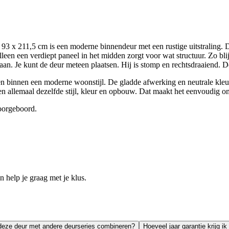
x 211,5 cm is een moderne binnendeur met een rustige uitstraling. De
leen een verdiept paneel in het midden zorgt voor wat structuur. Zo bli
daan. Je kunt de deur meteen plaatsen. Hij is stomp en rechtsdraaiend. D
sen binnen een moderne woonstijl. De gladde afwerking en neutrale kleur
en allemaal dezelfde stijl, kleur en opbouw. Dat maakt het eenvoudig o
voorgeboord.
help je graag met je klus.
deze deur met andere deurseries combineren?
Hoeveel jaar garantie krijg i