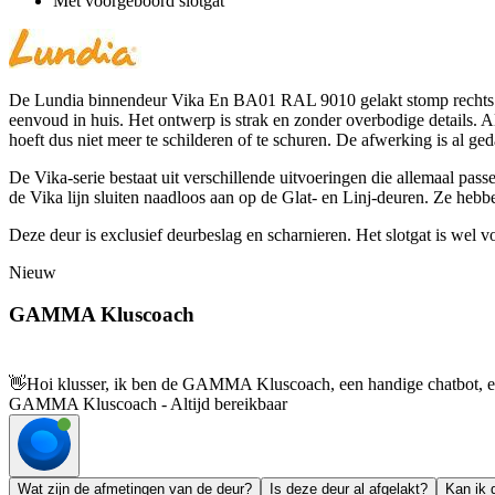
Met voorgeboord slotgat
De Lundia binnendeur Vika En BA01 RAL 9010 gelakt stomp rechts 93 
eenvoud in huis. Het ontwerp is strak en zonder overbodige details. Al
hoeft dus niet meer te schilderen of te schuren. De afwerking is al ge
De Vika-serie bestaat uit verschillende uitvoeringen die allemaal pas
de Vika lijn sluiten naadloos aan op de Glat- en Linj-deuren. Ze hebb
Deze deur is exclusief deurbeslag en scharnieren. Het slotgat is wel 
Nieuw
GAMMA Kluscoach
👋
Hoi klusser, ik ben de GAMMA Kluscoach, een handige chatbot, en 
GAMMA Kluscoach - Altijd bereikbaar
Wat zijn de afmetingen van de deur?
Is deze deur al afgelakt?
Kan ik 