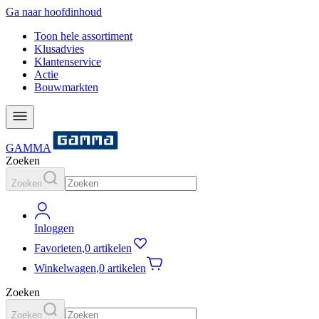
Ga naar hoofdinhoud
Toon hele assortiment
Klusadvies
Klantenservice
Actie
Bouwmarkten
GAMMA
Zoeken
Zoeken
Inloggen
Favorieten
,
0 artikelen
Winkelwagen
,
0 artikelen
Zoeken
Zoeken