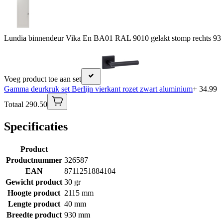
Lundia binnendeur Vika En BA01 RAL 9010 gelakt stomp rechts 93
Voeg product toe aan set
Gamma deurkruk set Berlijn vierkant rozet zwart aluminium
+ 34.99
Totaal 290.50
Specificaties
Product
Productnummer
326587
EAN
8711251884104
Gewicht product
30 gr
Hoogte product
2115 mm
Lengte product
40 mm
Breedte product
930 mm