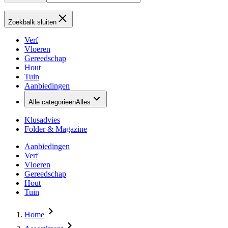
Zoekbalk sluiten
Verf
Vloeren
Gereedschap
Hout
Tuin
Aanbiedingen
Alle categorieën
Alles
Klusadvies
Folder & Magazine
Aanbiedingen
Verf
Vloeren
Gereedschap
Hout
Tuin
Home