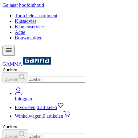
Ga naar hoofdinhoud
Toon hele assortiment
Klusadvies
Klantenservice
Actie
Bouwmarkten
GAMMA
Zoeken
Zoeken
Inloggen
Favorieten
,
0 artikelen
Winkelwagen
,
0 artikelen
Zoeken
Zoeken