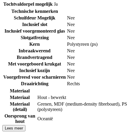
Tochtvaldorpel mogelijk
Ja
Technische kenmerken
Schuifdeur Mogelijk
Nee
Inclusief slot
Nee
Inclusief voorgemonteerd glas
Nee
Slotgatfrezing
Nee
Kern
Polystyreen (ps)
Inbraakwerend
Nee
Brandvertragend
Nee
Met voorgeboord krukgat
Nee
Inclusief kozijn
Nee
Voorgefreesd voor scharnieren
Nee
Draairichting
Rechts
Materiaal
Materiaal
Hout - bewerkt
Materiaal
Grenen
,
MDF (medium-density fibreboard)
,
PS
(detail)
(polystyreen)
Oorsprong van
Oceanië
hout
Lees meer