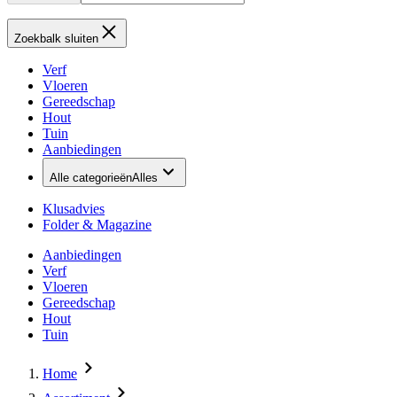
Zoekbalk sluiten
Verf
Vloeren
Gereedschap
Hout
Tuin
Aanbiedingen
Alle categorieën
Alles
Klusadvies
Folder & Magazine
Aanbiedingen
Verf
Vloeren
Gereedschap
Hout
Tuin
Home