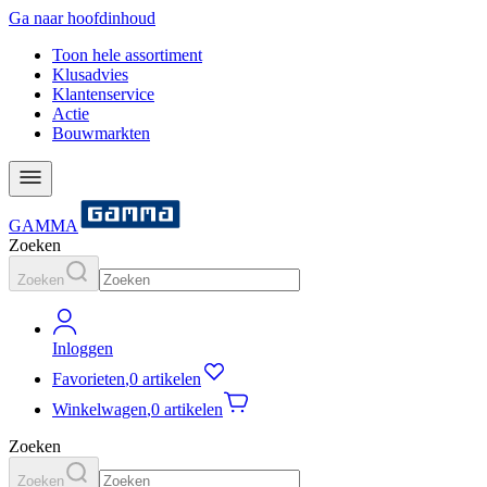
Ga naar hoofdinhoud
Toon hele assortiment
Klusadvies
Klantenservice
Actie
Bouwmarkten
GAMMA
Zoeken
Zoeken
Inloggen
Favorieten
,
0 artikelen
Winkelwagen
,
0 artikelen
Zoeken
Zoeken