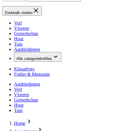
Zoekbalk sluiten
Verf
Vloeren
Gereedschap
Hout
Tuin
Aanbiedingen
Alle categorieën
Alles
Klusadvies
Folder & Magazine
Aanbiedingen
Verf
Vloeren
Gereedschap
Hout
Tuin
Home