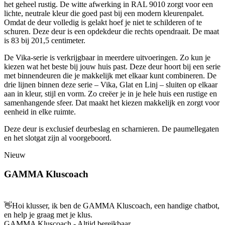
het geheel rustig. De witte afwerking in RAL 9010 zorgt voor een
lichte, neutrale kleur die goed past bij een modern kleurenpalet.
Omdat de deur volledig is gelakt hoef je niet te schilderen of te
schuren. Deze deur is een opdekdeur die rechts opendraait. De maat
is 83 bij 201,5 centimeter.
De Vika-serie is verkrijgbaar in meerdere uitvoeringen. Zo kun je
kiezen wat het beste bij jouw huis past. Deze deur hoort bij een serie
met binnendeuren die je makkelijk met elkaar kunt combineren. De
drie lijnen binnen deze serie – Vika, Glat en Linj – sluiten op elkaar
aan in kleur, stijl en vorm. Zo creëer je in je hele huis een rustige en
samenhangende sfeer. Dat maakt het kiezen makkelijk en zorgt voor
eenheid in elke ruimte.
Deze deur is exclusief deurbeslag en scharnieren. De paumellegaten
en het slotgat zijn al voorgeboord.
Nieuw
GAMMA Kluscoach
👋
Hoi klusser, ik ben de GAMMA Kluscoach, een handige chatbot,
en help je graag met je klus.
GAMMA Kluscoach - Altijd bereikbaar