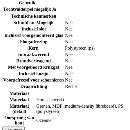
Gebruik
Tochtvaldorpel mogelijk
Ja
Technische kenmerken
Schuifdeur Mogelijk
Nee
Inclusief slot
Nee
Inclusief voorgemonteerd glas
Nee
Slotgatfrezing
Nee
Kern
Polystyreen (ps)
Inbraakwerend
Nee
Brandvertragend
Nee
Met voorgeboord krukgat
Nee
Inclusief kozijn
Nee
Voorgefreesd voor scharnieren
Nee
Draairichting
Rechts
Materiaal
Materiaal
Hout - bewerkt
Materiaal
Grenen
,
MDF (medium-density fibreboard)
,
PS
(detail)
(polystyreen)
Oorsprong van
Oceanië
hout
Lees meer