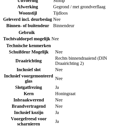
Uitvoering
Stomp
Afwerking
Gegrond / met grondverflaag
Woonstijl
Tijdloos
Geleverd incl. deurbeslag
Nee
Binnen- of buitendeur
Binnendeur
Gebruik
Tochtvaldorpel mogelijk
Nee
Technische kenmerken
Schuifdeur Mogelijk
Nee
Rechts binnendraaiend (DIN
Draairichting
Draairichting 2)
Inclusief slot
Nee
Inclusief voorgemonteerd
Nee
glas
Slotgatfrezing
Ja
Kern
Honingraat
Inbraakwerend
Nee
Brandvertragend
Nee
Inclusief kozijn
Ja
Voorgefreesd voor
Ja
scharnieren