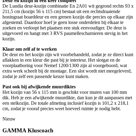
Deur en kozijn in één keer compleet
De Lundia deur-kozijn combinatie En 2A01 wit gegrond rechts 93 x
211,5 cm (kozijn 56 x 115 cm) bestaat uit een rechtsdraaiende
honingraat boarddeur en een grenen kozijn die precies op elkaar zijn
afgestemd. Daardoor hoef je geen losse onderdelen bij elkaar te
zoeken en verloopt het plaatsen een stuk eenvoudiger. De deur is
uitgevoerd en hangt met 3 RVS paumellescharnieren stevig in het
kozijn.
Klaar om zelf af te werken
De deur en het kozijn zijn wit voorbehandeld, zodat je ze direct kunt
aflakken in een kleur die past bij je interieur. Het slotgat en de
voorplaatboring voor Nemef 1200/1300 zijn al voorgeboord, wat
extra werk scheelt bij de montage. Een slot wordt niet meegeleverd,
zodat je zelf een passende keuze kunt maken.
Past ook bij afwijkende muurdiktes
Het kozijn van 56 x 115 mm is geschikt voor muren van 100 mm
dik. Heb je een afwijkende muurdikte, dan kun je dit aanpassen met
een stelkozijn. De totale afmeting inclusief kozijn is 101,2 x 218,1
cm, zodat je vooraf precies weet hoeveel ruimte je nodig hebt.
Nieuw
GAMMA Kluscoach