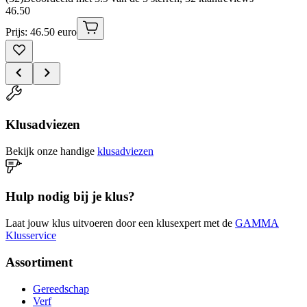
46
.
50
Prijs: 46.50 euro
Klusadviezen
Bekijk onze handige
klusadviezen
Hulp nodig bij je klus?
Laat jouw klus uitvoeren door een klusexpert met de
GAMMA
Klusservice
Assortiment
Gereedschap
Verf