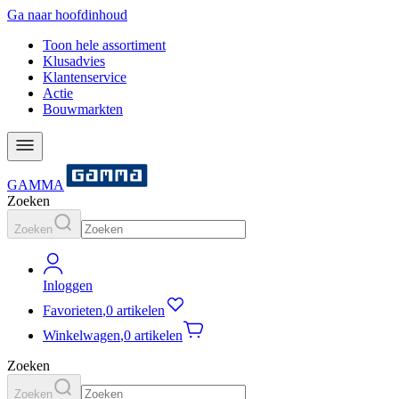
Ga naar hoofdinhoud
Toon hele assortiment
Klusadvies
Klantenservice
Actie
Bouwmarkten
GAMMA
Zoeken
Zoeken
Inloggen
Favorieten
,
0 artikelen
Winkelwagen
,
0 artikelen
Zoeken
Zoeken