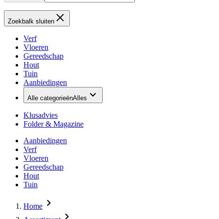
Zoekbalk sluiten
Verf
Vloeren
Gereedschap
Hout
Tuin
Aanbiedingen
Alle categorieën
Alles
Klusadvies
Folder & Magazine
Aanbiedingen
Verf
Vloeren
Gereedschap
Hout
Tuin
Home