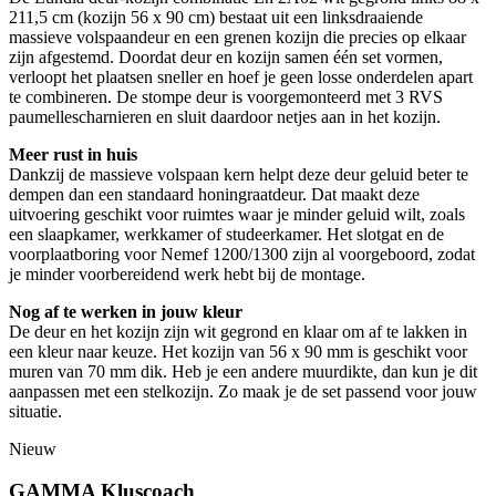
211,5 cm (kozijn 56 x 90 cm) bestaat uit een linksdraaiende
massieve volspaandeur en een grenen kozijn die precies op elkaar
zijn afgestemd. Doordat deur en kozijn samen één set vormen,
verloopt het plaatsen sneller en hoef je geen losse onderdelen apart
te combineren. De stompe deur is voorgemonteerd met 3 RVS
paumellescharnieren en sluit daardoor netjes aan in het kozijn.
Meer rust in huis
Dankzij de massieve volspaan kern helpt deze deur geluid beter te
dempen dan een standaard honingraatdeur. Dat maakt deze
uitvoering geschikt voor ruimtes waar je minder geluid wilt, zoals
een slaapkamer, werkkamer of studeerkamer. Het slotgat en de
voorplaatboring voor Nemef 1200/1300 zijn al voorgeboord, zodat
je minder voorbereidend werk hebt bij de montage.
Nog af te werken in jouw kleur
De deur en het kozijn zijn wit gegrond en klaar om af te lakken in
een kleur naar keuze. Het kozijn van 56 x 90 mm is geschikt voor
muren van 70 mm dik. Heb je een andere muurdikte, dan kun je dit
aanpassen met een stelkozijn. Zo maak je de set passend voor jouw
situatie.
Nieuw
GAMMA Kluscoach