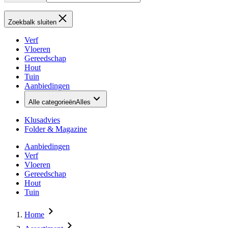
Zoekbalk sluiten
Verf
Vloeren
Gereedschap
Hout
Tuin
Aanbiedingen
Alle categorieën
Alles
Klusadvies
Folder & Magazine
Aanbiedingen
Verf
Vloeren
Gereedschap
Hout
Tuin
Home