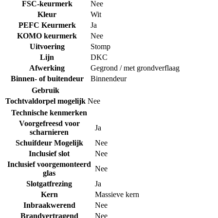
FSC-keurmerk
Nee
Kleur
Wit
PEFC Keurmerk
Ja
KOMO keurmerk
Nee
Uitvoering
Stomp
Lijn
DKC
Afwerking
Gegrond / met grondverflaag
Binnen- of buitendeur
Binnendeur
Gebruik
Tochtvaldorpel mogelijk
Nee
Technische kenmerken
Voorgefreesd voor
Ja
scharnieren
Schuifdeur Mogelijk
Nee
Inclusief slot
Nee
Inclusief voorgemonteerd
Nee
glas
Slotgatfrezing
Ja
Kern
Massieve kern
Inbraakwerend
Nee
Brandvertragend
Nee