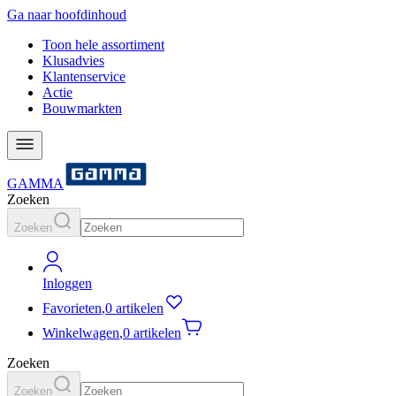
Ga naar hoofdinhoud
Toon hele assortiment
Klusadvies
Klantenservice
Actie
Bouwmarkten
GAMMA
Zoeken
Zoeken
Inloggen
Favorieten
,
0 artikelen
Winkelwagen
,
0 artikelen
Zoeken
Zoeken