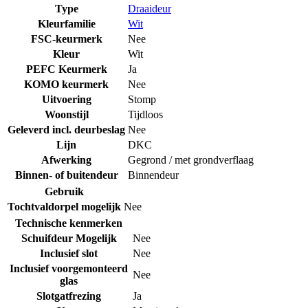
Type
Draaideur
Kleurfamilie
Wit
FSC-keurmerk
Nee
Kleur
Wit
PEFC Keurmerk
Ja
KOMO keurmerk
Nee
Uitvoering
Stomp
Woonstijl
Tijdloos
Geleverd incl. deurbeslag
Nee
Lijn
DKC
Afwerking
Gegrond / met grondverflaag
Binnen- of buitendeur
Binnendeur
Gebruik
Tochtvaldorpel mogelijk
Nee
Technische kenmerken
Schuifdeur Mogelijk
Nee
Inclusief slot
Nee
Inclusief voorgemonteerd
Nee
glas
Slotgatfrezing
Ja