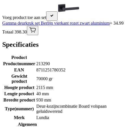
Voeg product toe aan set
Gamma deurkruk set Berlijn vierkant rozet zwart aluminium
+ 34.99
Totaal 398.30
Specificaties
Product
Productnummer
213290
EAN
8711251780352
Gewicht
70000 gr
product
Hoogte product
2115 mm
Lengte product
40 mm
Breedte product
930 mm
Deur-kozijncombinatie Board volspaan
Type(nummer)
geluidswerend
Merk
Lundia
Algemeen