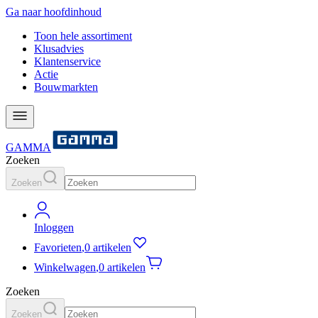
Ga naar hoofdinhoud
Toon hele assortiment
Klusadvies
Klantenservice
Actie
Bouwmarkten
GAMMA
Zoeken
Zoeken
Inloggen
Favorieten
,
0 artikelen
Winkelwagen
,
0 artikelen
Zoeken
Zoeken