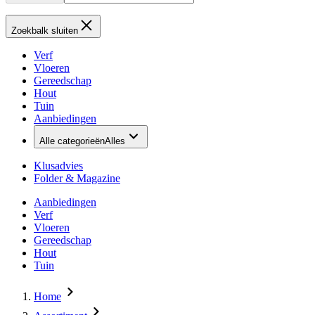
Zoekbalk sluiten
Verf
Vloeren
Gereedschap
Hout
Tuin
Aanbiedingen
Alle categorieën
Alles
Klusadvies
Folder & Magazine
Aanbiedingen
Verf
Vloeren
Gereedschap
Hout
Tuin
Home