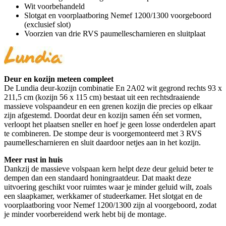
Wit voorbehandeld
Slotgat en voorplaatboring Nemef 1200/1300 voorgeboord
(exclusief slot)
Voorzien van drie RVS paumellescharnieren en sluitplaat
Deur en kozijn meteen compleet
De Lundia deur-kozijn combinatie En 2A02 wit gegrond rechts 93 x
211,5 cm (kozijn 56 x 115 cm) bestaat uit een rechtsdraaiende
massieve volspaandeur en een grenen kozijn die precies op elkaar
zijn afgestemd. Doordat deur en kozijn samen één set vormen,
verloopt het plaatsen sneller en hoef je geen losse onderdelen apart
te combineren. De stompe deur is voorgemonteerd met 3 RVS
paumellescharnieren en sluit daardoor netjes aan in het kozijn.
Meer rust in huis
Dankzij de massieve volspaan kern helpt deze deur geluid beter te
dempen dan een standaard honingraatdeur. Dat maakt deze
uitvoering geschikt voor ruimtes waar je minder geluid wilt, zoals
een slaapkamer, werkkamer of studeerkamer. Het slotgat en de
voorplaatboring voor Nemef 1200/1300 zijn al voorgeboord, zodat
je minder voorbereidend werk hebt bij de montage.