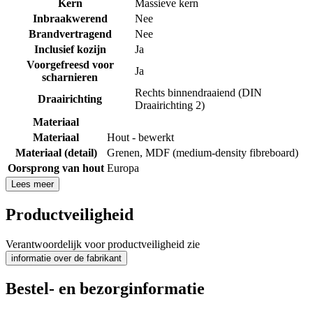
Kern
Massieve kern
Inbraakwerend
Nee
Brandvertragend
Nee
Inclusief kozijn
Ja
Voorgefreesd voor
Ja
scharnieren
Rechts binnendraaiend (DIN
Draairichting
Draairichting 2)
Materiaal
Materiaal
Hout - bewerkt
Materiaal (detail)
Grenen
,
MDF (medium-density fibreboard)
Oorsprong van hout
Europa
Lees meer
Productveiligheid
Verantwoordelijk voor productveiligheid zie
informatie over de fabrikant
Bestel- en bezorginformatie