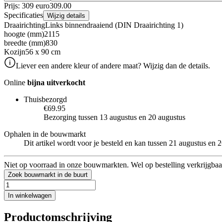
Prijs: 309 euro
309
.
00
Specificaties
Wijzig details
Draairichting
Links binnendraaiend (DIN Draairichting 1)
hoogte (mm)
2115
breedte (mm)
830
Kozijn
56 x 90 cm
Liever een andere kleur of andere maat? Wijzig dan de details.
Online
bijna uitverkocht
Thuisbezorgd
€69.95
Bezorging tussen 13 augustus en 20 augustus
Ophalen in de bouwmarkt
Dit artikel wordt voor je besteld en kan tussen 21 augustus en
Niet op voorraad in onze bouwmarkten. Wel op bestelling verkrijgbaa
Zoek bouwmarkt in de buurt
In winkelwagen
Productomschrijving