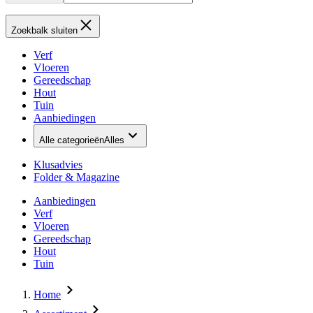
Zoekbalk sluiten
Verf
Vloeren
Gereedschap
Hout
Tuin
Aanbiedingen
Alle categorieën
Alles
Klusadvies
Folder & Magazine
Aanbiedingen
Verf
Vloeren
Gereedschap
Hout
Tuin
Home