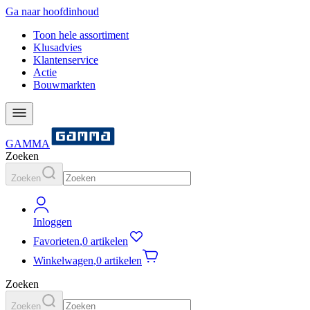
Ga naar hoofdinhoud
Toon hele assortiment
Klusadvies
Klantenservice
Actie
Bouwmarkten
GAMMA
Zoeken
Zoeken
Inloggen
Favorieten
,
0 artikelen
Winkelwagen
,
0 artikelen
Zoeken
Zoeken