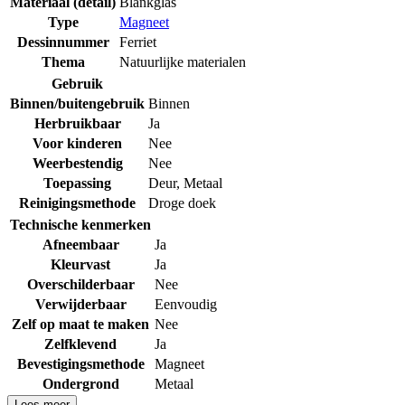
Materiaal (detail)
Blankglas
Type
Magneet
Dessinnummer
Ferriet
Thema
Natuurlijke materialen
Gebruik
Binnen/buitengebruik
Binnen
Herbruikbaar
Ja
Voor kinderen
Nee
Weerbestendig
Nee
Toepassing
Deur
,
Metaal
Reinigingsmethode
Droge doek
Technische kenmerken
Afneembaar
Ja
Kleurvast
Ja
Overschilderbaar
Nee
Verwijderbaar
Eenvoudig
Zelf op maat te maken
Nee
Zelfklevend
Ja
Bevestigingsmethode
Magneet
Ondergrond
Metaal
Lees meer