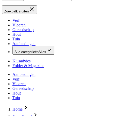
Zoekbalk sluiten
Verf
Vloeren
Gereedschap
Hout
Tuin
Aanbiedingen
Alle categorieën
Alles
Klusadvies
Folder & Magazine
Aanbiedingen
Verf
Vloeren
Gereedschap
Hout
Tuin
Home