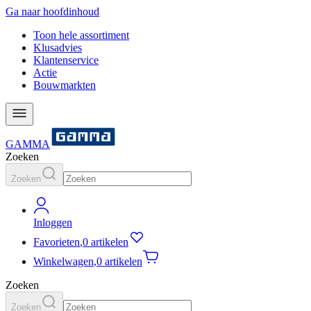
Ga naar hoofdinhoud
Toon hele assortiment
Klusadvies
Klantenservice
Actie
Bouwmarkten
GAMMA
Zoeken
Zoeken
Inloggen
Favorieten
,
0 artikelen
Winkelwagen
,
0 artikelen
Zoeken
Zoeken