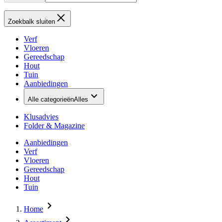
Zoekbalk sluiten
Verf
Vloeren
Gereedschap
Hout
Tuin
Aanbiedingen
Alle categorieën
Alles
Klusadvies
Folder & Magazine
Aanbiedingen
Verf
Vloeren
Gereedschap
Hout
Tuin
Home