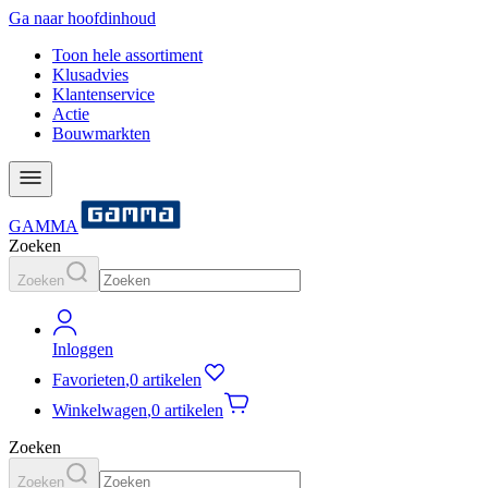
Ga naar hoofdinhoud
Toon hele assortiment
Klusadvies
Klantenservice
Actie
Bouwmarkten
GAMMA
Zoeken
Zoeken
Inloggen
Favorieten
,
0 artikelen
Winkelwagen
,
0 artikelen
Zoeken
Zoeken