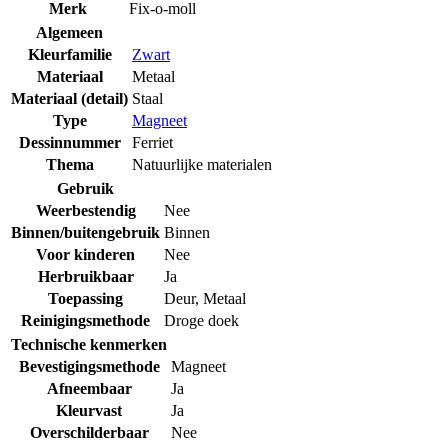
Merk
Fix-o-moll
Algemeen
Kleurfamilie
Zwart
Materiaal
Metaal
Materiaal (detail)
Staal
Type
Magneet
Dessinnummer
Ferriet
Thema
Natuurlijke materialen
Gebruik
Weerbestendig
Nee
Binnen/buitengebruik
Binnen
Voor kinderen
Nee
Herbruikbaar
Ja
Toepassing
Deur
,
Metaal
Reinigingsmethode
Droge doek
Technische kenmerken
Bevestigingsmethode
Magneet
Afneembaar
Ja
Kleurvast
Ja
Overschilderbaar
Nee