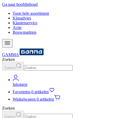
Ga naar hoofdinhoud
Toon hele assortiment
Klusadvies
Klantenservice
Actie
Bouwmarkten
GAMMA
Zoeken
Zoeken
Inloggen
Favorieten
,
0 artikelen
Winkelwagen
,
0 artikelen
Zoeken
Zoeken