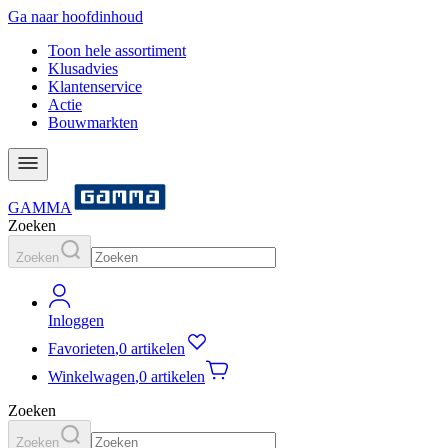
Ga naar hoofdinhoud
Toon hele assortiment
Klusadvies
Klantenservice
Actie
Bouwmarkten
GAMMA
Zoeken
Zoeken
Inloggen
Favorieten
,
0 artikelen
Winkelwagen
,
0 artikelen
Zoeken
Zoeken