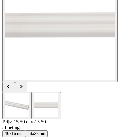
Prijs: 15.59 euro
15
.
59
afmeting
:
16x16mm
18x22mm