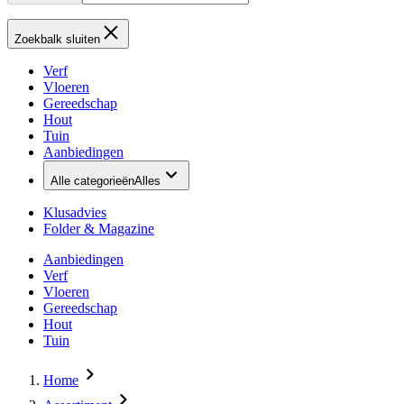
Zoekbalk sluiten
Verf
Vloeren
Gereedschap
Hout
Tuin
Aanbiedingen
Alle categorieën
Alles
Klusadvies
Folder & Magazine
Aanbiedingen
Verf
Vloeren
Gereedschap
Hout
Tuin
Home