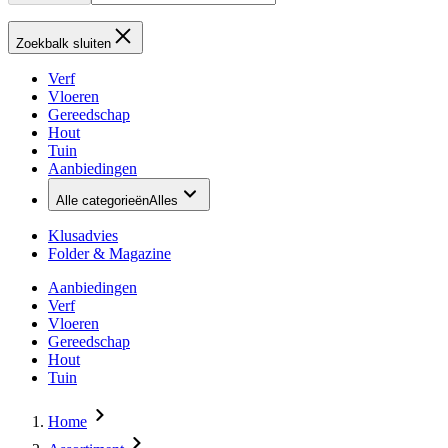
Zoekbalk sluiten
Verf
Vloeren
Gereedschap
Hout
Tuin
Aanbiedingen
Alle categorieën
Alles
Klusadvies
Folder & Magazine
Aanbiedingen
Verf
Vloeren
Gereedschap
Hout
Tuin
Home