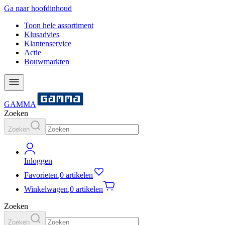
Ga naar hoofdinhoud
Toon hele assortiment
Klusadvies
Klantenservice
Actie
Bouwmarkten
GAMMA
Zoeken
Zoeken
Inloggen
Favorieten
,
0 artikelen
Winkelwagen
,
0 artikelen
Zoeken
Zoeken