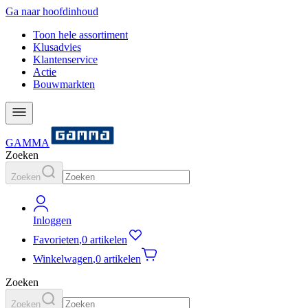
Ga naar hoofdinhoud
Toon hele assortiment
Klusadvies
Klantenservice
Actie
Bouwmarkten
GAMMA
Zoeken
Zoeken
Inloggen
Favorieten
,
0 artikelen
Winkelwagen
,
0 artikelen
Zoeken
Zoeken