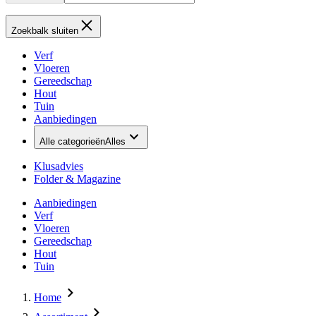
Zoekbalk sluiten
Verf
Vloeren
Gereedschap
Hout
Tuin
Aanbiedingen
Alle categorieën
Alles
Klusadvies
Folder & Magazine
Aanbiedingen
Verf
Vloeren
Gereedschap
Hout
Tuin
Home