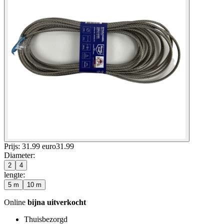
Prijs: 31.99 euro
31
.
99
Diameter
:
2
4
lengte
:
5 m
10 m
Online
bijna uitverkocht
Thuisbezorgd