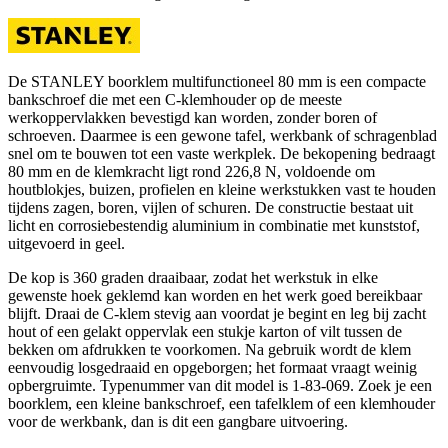
De STANLEY boorklem multifunctioneel 80 mm is een compacte
bankschroef die met een C-klemhouder op de meeste
werkoppervlakken bevestigd kan worden, zonder boren of
schroeven. Daarmee is een gewone tafel, werkbank of schragenblad
snel om te bouwen tot een vaste werkplek. De bekopening bedraagt
80 mm en de klemkracht ligt rond 226,8 N, voldoende om
houtblokjes, buizen, profielen en kleine werkstukken vast te houden
tijdens zagen, boren, vijlen of schuren. De constructie bestaat uit
licht en corrosiebestendig aluminium in combinatie met kunststof,
uitgevoerd in geel.
De kop is 360 graden draaibaar, zodat het werkstuk in elke
gewenste hoek geklemd kan worden en het werk goed bereikbaar
blijft. Draai de C-klem stevig aan voordat je begint en leg bij zacht
hout of een gelakt oppervlak een stukje karton of vilt tussen de
bekken om afdrukken te voorkomen. Na gebruik wordt de klem
eenvoudig losgedraaid en opgeborgen; het formaat vraagt weinig
opbergruimte. Typenummer van dit model is 1-83-069. Zoek je een
boorklem, een kleine bankschroef, een tafelklem of een klemhouder
voor de werkbank, dan is dit een gangbare uitvoering.