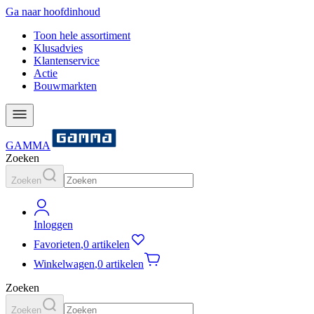
Ga naar hoofdinhoud
Toon hele assortiment
Klusadvies
Klantenservice
Actie
Bouwmarkten
GAMMA
Zoeken
Zoeken
Inloggen
Favorieten
,
0 artikelen
Winkelwagen
,
0 artikelen
Zoeken
Zoeken