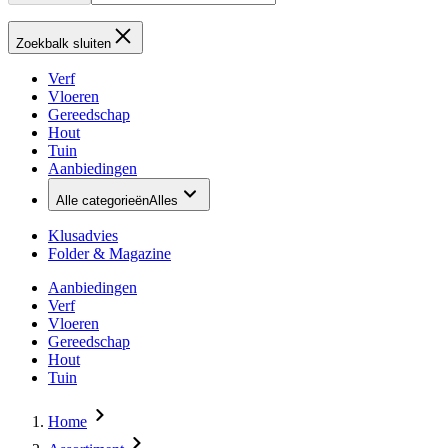
Zoekbalk sluiten
Verf
Vloeren
Gereedschap
Hout
Tuin
Aanbiedingen
Alle categorieën
Alles
Klusadvies
Folder & Magazine
Aanbiedingen
Verf
Vloeren
Gereedschap
Hout
Tuin
Home