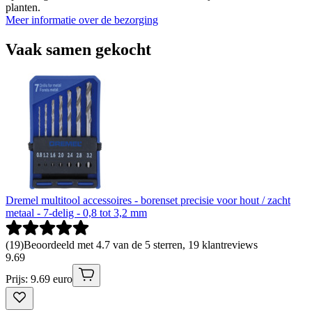
planten.
Meer informatie over de bezorging
Vaak samen gekocht
Dremel multitool accessoires - borenset precisie voor hout / zacht
metaal - 7-delig - 0,8 tot 3,2 mm
(
19
)
Beoordeeld met 4.7 van de 5 sterren, 19 klantreviews
9
.
69
Prijs: 9.69 euro